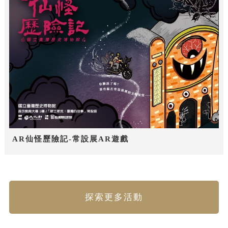
AR仙怪歷險記-常設展AR遊戲
探索更多活動