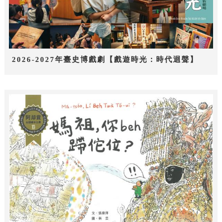
2026-2027年臺史博戲劇【戲遊時光：時代迴聲】