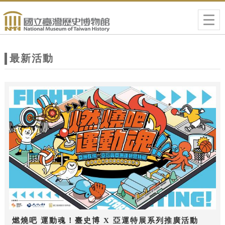
跳到主要內容
網站導覽
Togg
navig
網
站
最新活動
主
題
燃燒吧 運動魂！臺史博 X 亞運特展系列推廣活動