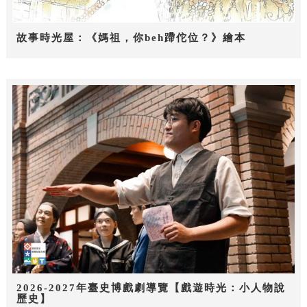
故事時光屋：《媽祖，你beh蹛佗位？》繪本
2026-2027年臺史博戲劇導覽【戲遊時光：小人物說
歷史】