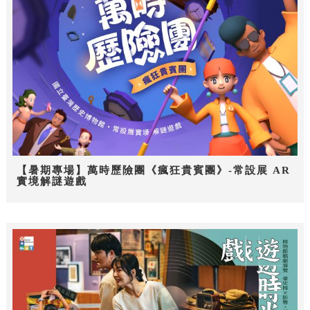
【暑期專場】萬時歷險團《瘋狂貴賓團》-常設展 AR
實境解謎遊戲