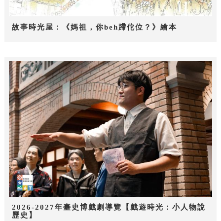
故事時光屋：《媽祖，你beh蹛佗位？》繪本
2026-2027年臺史博戲劇導覽【戲遊時光：小人物說
歷史】