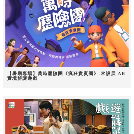
【暑期專場】萬時歷險團《瘋狂貴賓團》-常設展 AR
實境解謎遊戲