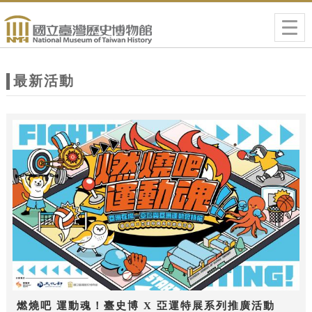
跳到主要內容
網站導覽
Togg
navig
網
站
最新活動
主
題
燃燒吧 運動魂！臺史博 X 亞運特展系列推廣活動