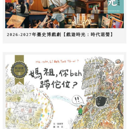
2026-2027年臺史博戲劇【戲遊時光：時代迴聲】