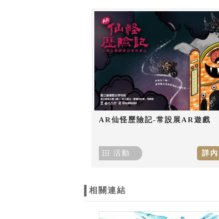
AR仙怪歷險記-常設展AR遊戲
活動
詳內
相關連結