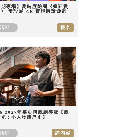
暑期專場】萬時歷險團《瘋狂貴
》-常設展 AR 實境解謎遊戲
活動
報名
26-2027年臺史博戲劇導覽【戲
時光：小人物說歷史】
活動
詳內容