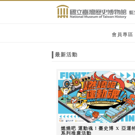
跳到主要內容
網站導覽
網
會員專區
站
最新活動
主
題
燃燒吧 運動魂！臺史博 X 亞運
系列推廣活動