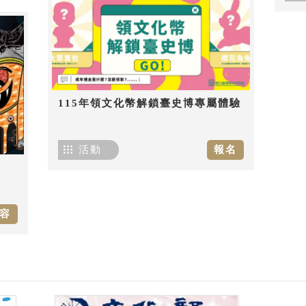
115年領文化幣解鎖臺史博專屬體驗
活動
報名
容