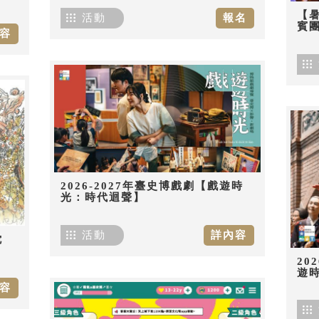
【
活動
報名
賓團
容
2026-2027年臺史博戲劇【戲遊時
光：時代迴聲】
活動
詳內容
佗
20
遊
容