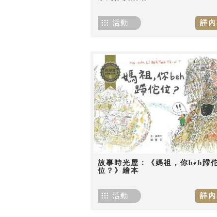
活動
詳內
故事時光屋：《媽祖，你beh蹛
位？》繪本
活動
詳內