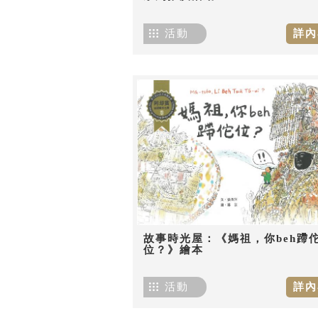
活動
詳內
故事時光屋：《媽祖，你beh蹛
位？》繪本
活動
詳內