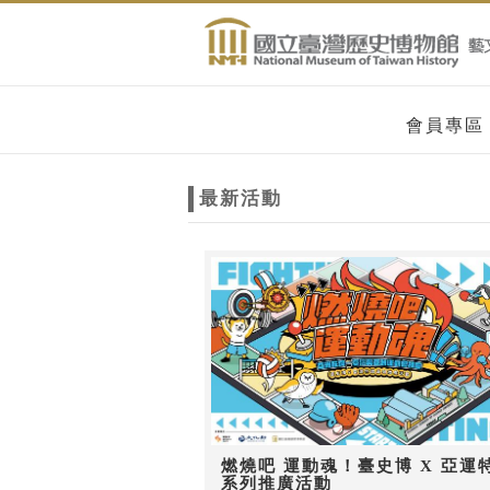
跳到主要內容
網站導覽
網
會員專區
站
最新活動
主
題
燃燒吧 運動魂！臺史博 X 亞運
系列推廣活動