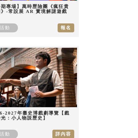
暑期專場】萬時歷險團《瘋狂貴
》-常設展 AR 實境解謎遊戲
活動
報名
26-2027年臺史博戲劇導覽【戲
時光：小人物說歷史】
活動
詳內容