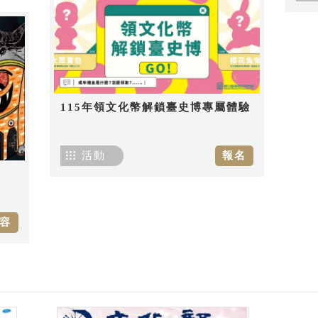
115年領文化幣解鎖臺史博專屬體驗
活動
報名
容