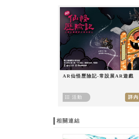
AR仙怪歷險記-常設展AR遊戲
活動
詳內
相關連結