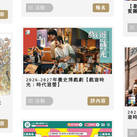
【
活動
報名
賓團
容
2026-2027年臺史博戲劇【戲遊時
光：時代迴聲】
活動
詳內容
佗
20
遊
容