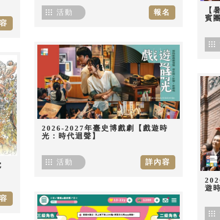
【
活動
報名
賓團
容
2026-2027年臺史博戲劇【戲遊時
光：時代迴聲】
活動
詳內容
佗
20
遊
容