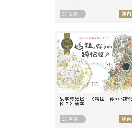
活動
詳內
故事時光屋：《媽祖，你beh蹛
位？》繪本
活動
詳內