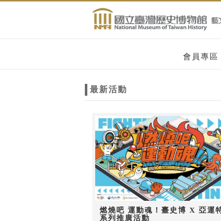
跳到主要內容
網站導覽
網
會員專區
站
最新活動
主
題
燃燒吧 運動魂！臺史博 X 亞運
系列推廣活動