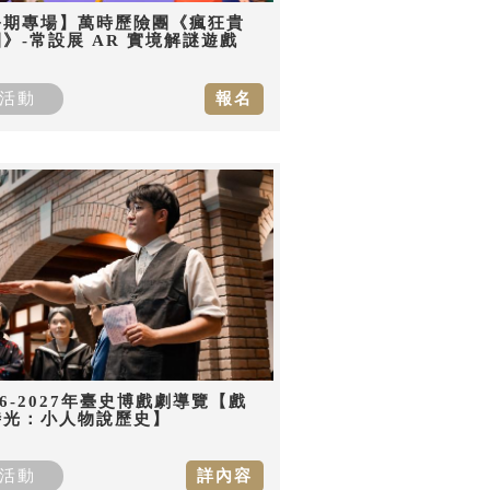
暑期專場】萬時歷險團《瘋狂貴
》-常設展 AR 實境解謎遊戲
活動
報名
26-2027年臺史博戲劇導覽【戲
時光：小人物說歷史】
活動
詳內容