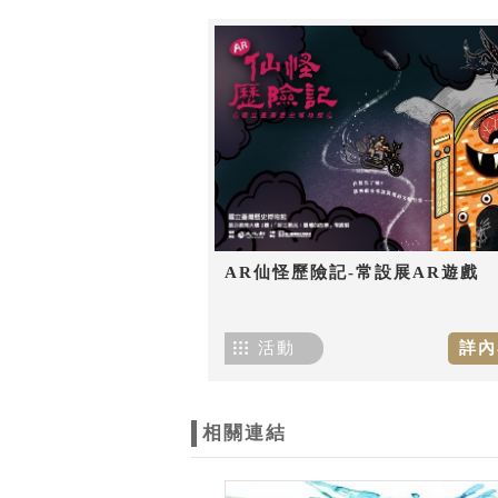
AR仙怪歷險記-常設展AR遊戲
活動
詳內
相關連結