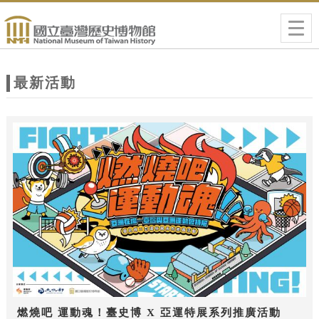
跳到主要內容
網站導覽
Togg
navig
網
站
最新活動
主
題
燃燒吧 運動魂！臺史博 X 亞運特展系列推廣活動