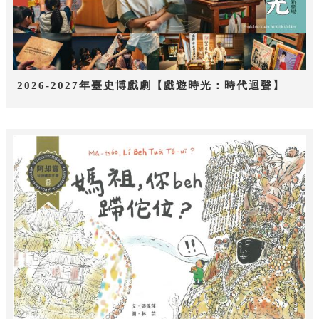
2026-2027年臺史博戲劇【戲遊時光：時代迴聲】