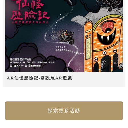
AR仙怪歷險記-常設展AR遊戲
探索更多活動