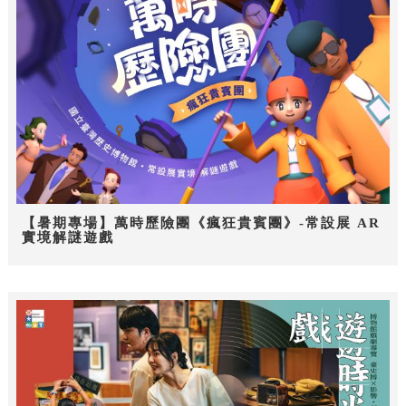
【暑期專場】萬時歷險團《瘋狂貴賓團》-常設展 AR
實境解謎遊戲