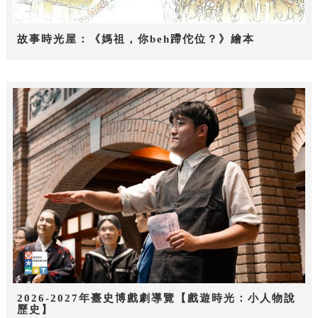
故事時光屋：《媽祖，你beh蹛佗位？》繪本
2026-2027年臺史博戲劇導覽【戲遊時光：小人物說
歷史】