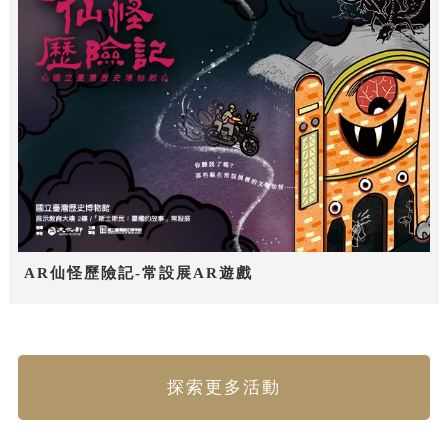
AR仙怪歷險記-常設展AR遊戲
探索更多活動