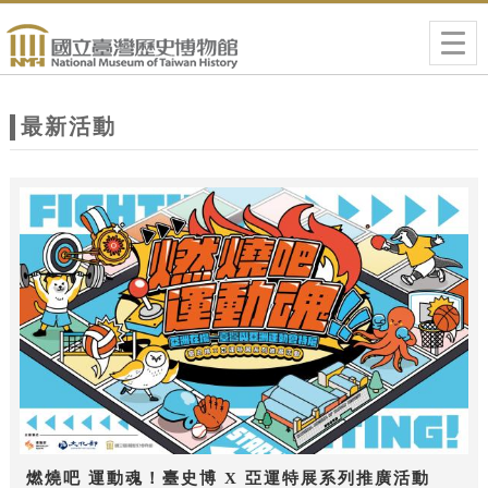
跳到主要內容
網站導覽
Togg
navig
網
站
最新活動
主
題
燃燒吧 運動魂！臺史博 X 亞運特展系列推廣活動