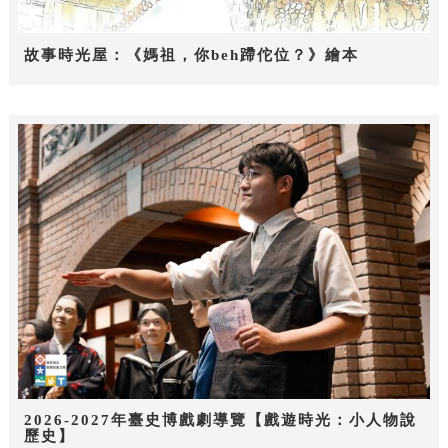
故事時光屋：《媽祖，你beh蹛佗位？》繪本
2026-2027年臺史博戲劇導覽【戲遊時光：小人物說
歷史】