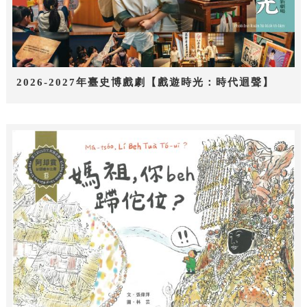
2026-2027年臺史博戲劇【戲遊時光：時代迴聲】