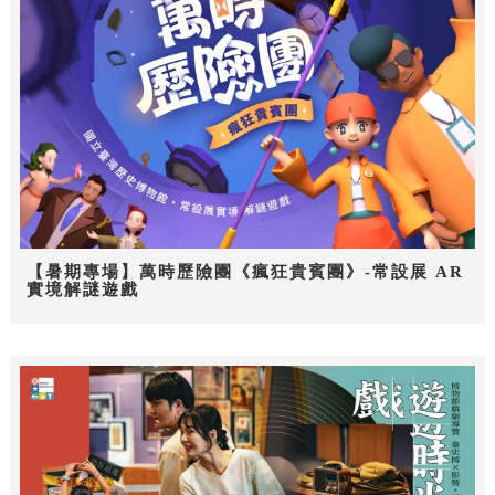
【暑期專場】萬時歷險團《瘋狂貴賓團》-常設展 AR
實境解謎遊戲