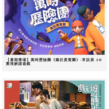
【暑期專場】萬時歷險團《瘋狂貴賓團》-常設展 AR
實境解謎遊戲