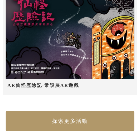
AR仙怪歷險記-常設展AR遊戲
探索更多活動