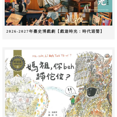
2026-2027年臺史博戲劇【戲遊時光：時代迴聲】