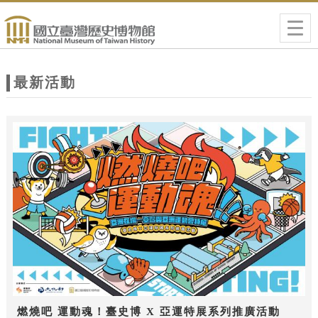
跳到主要內容
網站導覽
Togg
navig
網
站
最新活動
主
題
燃燒吧 運動魂！臺史博 X 亞運特展系列推廣活動