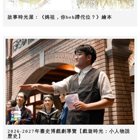
故事時光屋：《媽祖，你beh蹛佗位？》繪本
2026-2027年臺史博戲劇導覽【戲遊時光：小人物說
歷史】