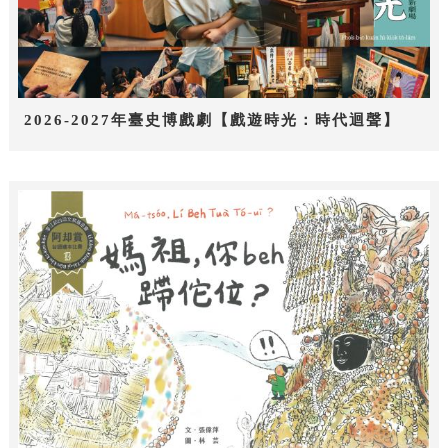
2026-2027年臺史博戲劇【戲遊時光：時代迴聲】