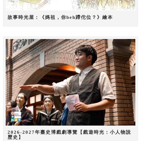
故事時光屋：《媽祖，你beh蹛佗位？》繪本
2026-2027年臺史博戲劇導覽【戲遊時光：小人物說
歷史】