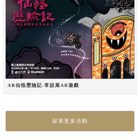
AR仙怪歷險記-常設展AR遊戲
探索更多活動