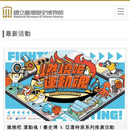
跳到主要內容
網站導覽
Togg
navig
網
站
最新活動
主
題
燃燒吧 運動魂！臺史博 X 亞運特展系列推廣活動