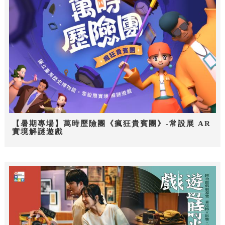
【暑期專場】萬時歷險團《瘋狂貴賓團》-常設展 AR
實境解謎遊戲