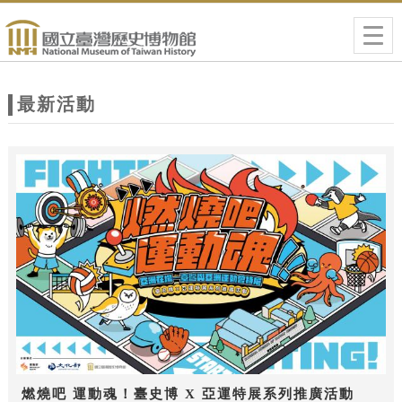
跳到主要內容
網站導覽
Togg
navig
網
站
最新活動
主
題
燃燒吧 運動魂！臺史博 X 亞運特展系列推廣活動