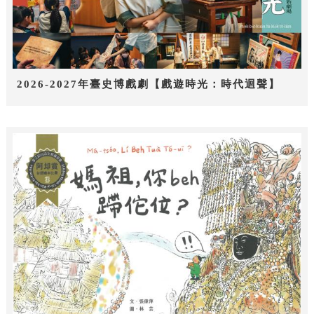
2026-2027年臺史博戲劇【戲遊時光：時代迴聲】