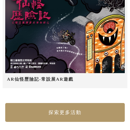
AR仙怪歷險記-常設展AR遊戲
探索更多活動