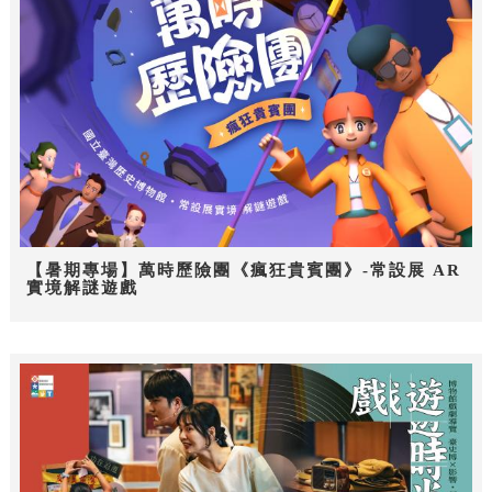
【暑期專場】萬時歷險團《瘋狂貴賓團》-常設展 AR
實境解謎遊戲