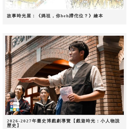
故事時光屋：《媽祖，你beh蹛佗位？》繪本
2026-2027年臺史博戲劇導覽【戲遊時光：小人物說
歷史】