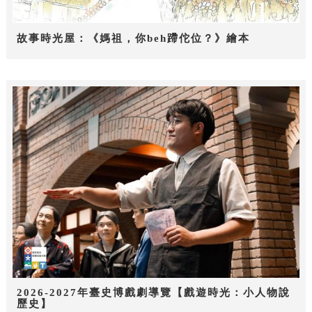
故事時光屋：《媽祖，你beh蹛佗位？》繪本
2026-2027年臺史博戲劇導覽【戲遊時光：小人物說
歷史】