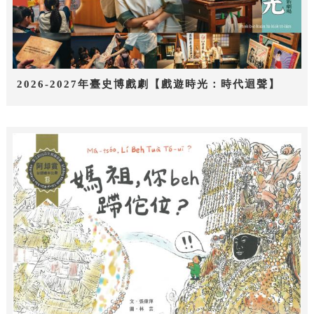
2026-2027年臺史博戲劇【戲遊時光：時代迴聲】