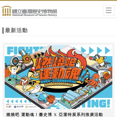
跳到主要內容
網站導覽
Togg
navig
網
站
最新活動
主
題
燃燒吧 運動魂！臺史博 X 亞運特展系列推廣活動