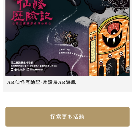
AR仙怪歷險記-常設展AR遊戲
探索更多活動