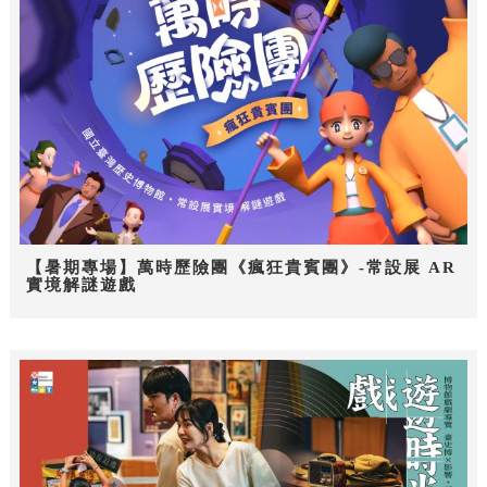
【暑期專場】萬時歷險團《瘋狂貴賓團》-常設展 AR
實境解謎遊戲