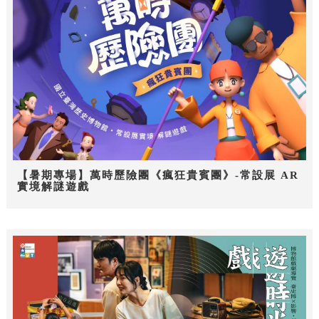
【暑期專場】萬時歷險團《瘋狂貴賓團》-常設展 AR
實境解謎遊戲