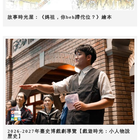
故事時光屋：《媽祖，你beh蹛佗位？》繪本
2026-2027年臺史博戲劇導覽【戲遊時光：小人物說
歷史】