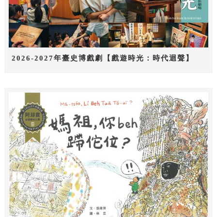
2026-2027年臺史博戲劇【戲遊時光：時代迴聲】