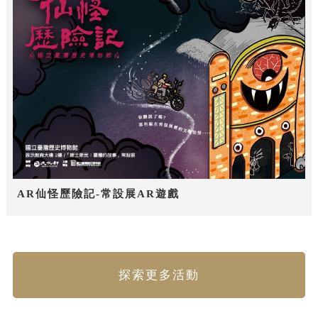
AR仙怪歷險記-常設展AR遊戲
探索更多活動