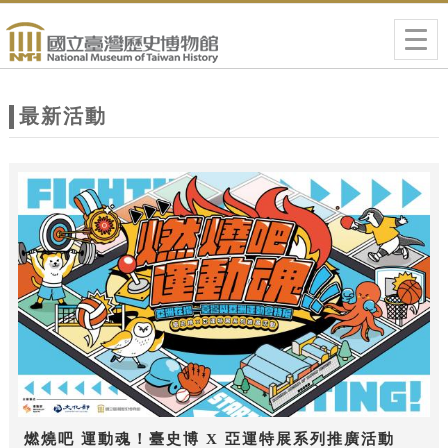
跳到主要內容
網站導覽
Togg
navig
網
站
最新活動
主
題
燃燒吧 運動魂！臺史博 X 亞運特展系列推廣活動