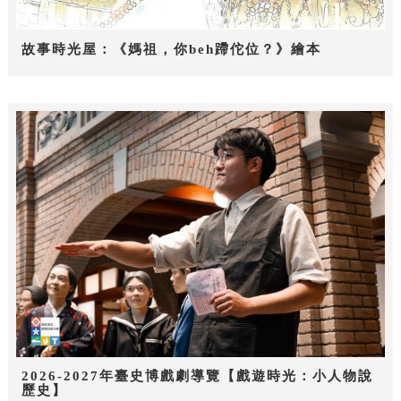
故事時光屋：《媽祖，你beh蹛佗位？》繪本
2026-2027年臺史博戲劇導覽【戲遊時光：小人物說
歷史】