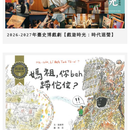
2026-2027年臺史博戲劇【戲遊時光：時代迴聲】