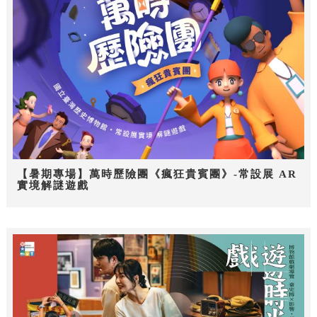
【暑期專場】萬時歷險團《瘋狂貴賓團》-常設展 AR
實境解謎遊戲