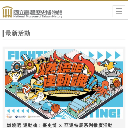
跳到主要內容
網站導覽
Togg
navig
網
站
最新活動
主
題
燃燒吧 運動魂！臺史博 X 亞運特展系列推廣活動