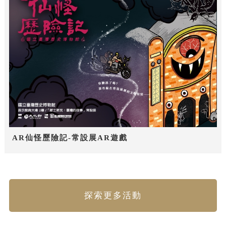
AR仙怪歷險記-常設展AR遊戲
探索更多活動