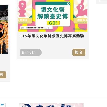
115年領文化幣解鎖臺史博專屬體驗
活動
報名
容