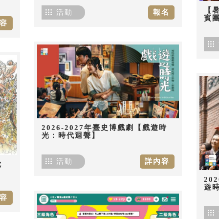
【
活動
報名
賓團
容
2026-2027年臺史博戲劇【戲遊時
光：時代迴聲】
活動
詳內容
佗
20
遊
容