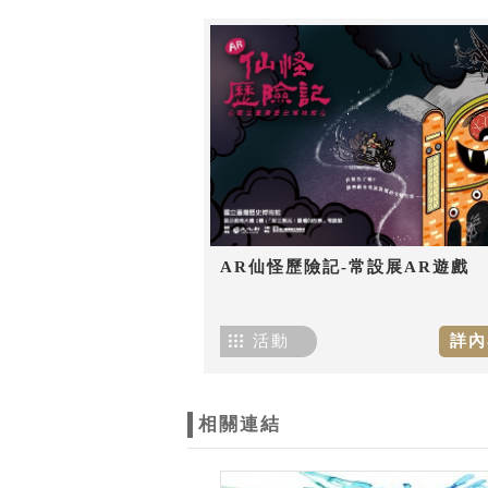
AR仙怪歷險記-常設展AR遊戲
活動
詳內
相關連結