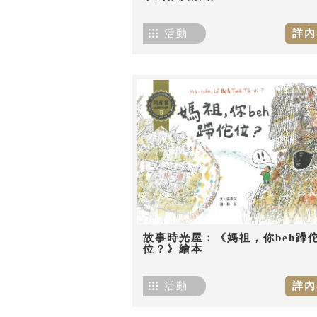
活動
詳內
故事時光屋：《媽祖，你beh蹛
位？》繪本
活動
詳內