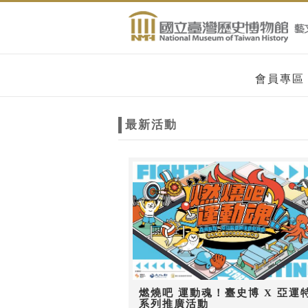
跳到主要內容
網站導覽
網
會員專區
站
最新活動
主
題
燃燒吧 運動魂！臺史博 X 亞運
系列推廣活動