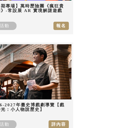
暑期專場】萬時歷險團《瘋狂貴
》-常設展 AR 實境解謎遊戲
活動
報名
26-2027年臺史博戲劇導覽【戲
時光：小人物說歷史】
活動
詳內容