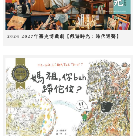
2026-2027年臺史博戲劇【戲遊時光：時代迴聲】