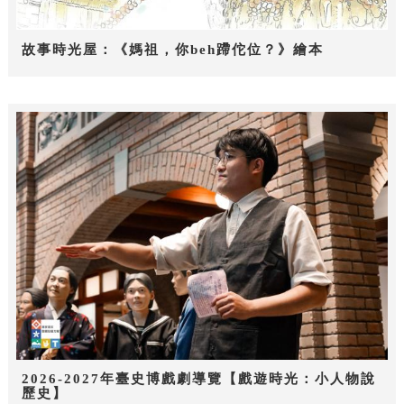
故事時光屋：《媽祖，你beh蹛佗位？》繪本
2026-2027年臺史博戲劇導覽【戲遊時光：小人物說
歷史】