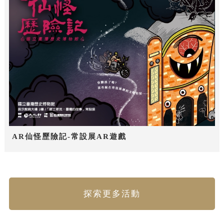
AR仙怪歷險記-常設展AR遊戲
探索更多活動