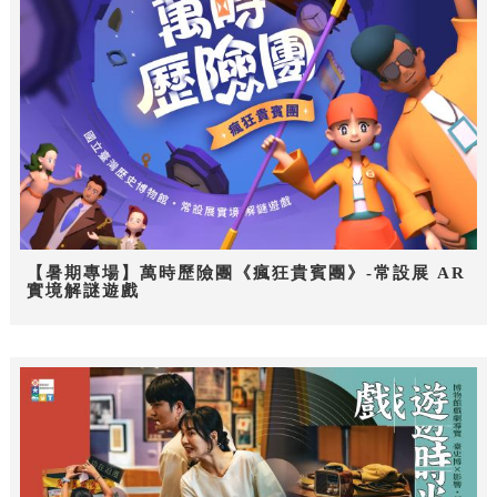
【暑期專場】萬時歷險團《瘋狂貴賓團》-常設展 AR
實境解謎遊戲