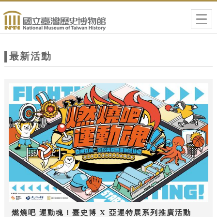
跳到主要內容
網站導覽
Togg
navig
網
站
最新活動
主
題
燃燒吧 運動魂！臺史博 X 亞運特展系列推廣活動