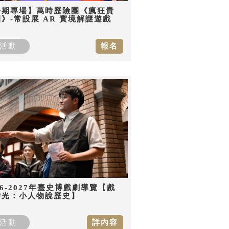
暑期專場】萬時歷險團《瘋狂貴
》-常設展 AR 實境解謎遊戲
活動
報名
26-2027年臺史博戲劇導覽【戲
時光：小人物說歷史】
活動
詳內容