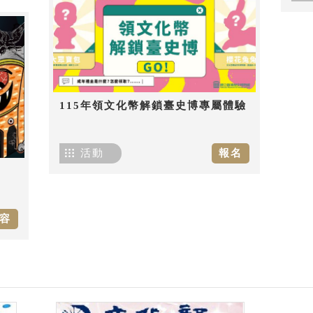
115年領文化幣解鎖臺史博專屬體驗
活動
報名
容