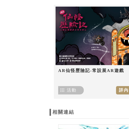
AR仙怪歷險記-常設展AR遊戲
活動
詳內
相關連結