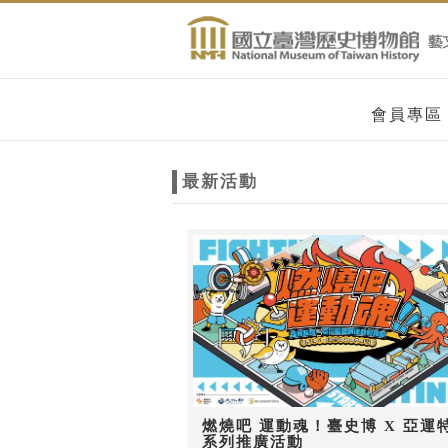
跳到主要內容
網站導覽
網
會員專區
站
最新活動
主
題
燃燒吧 運動魂！臺史博 X 亞運
系列推廣活動