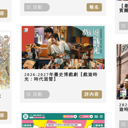
【
活動
報名
賓團
容
2026-2027年臺史博戲劇【戲遊時
光：時代迴聲】
活動
詳內容
佗
20
遊
容