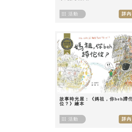
活動
詳內
故事時光屋：《媽祖，你beh蹛
位？》繪本
活動
詳內