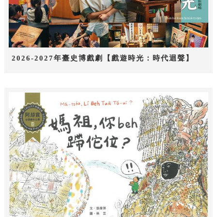
2026-2027年臺史博戲劇【戲遊時光：時代迴聲】