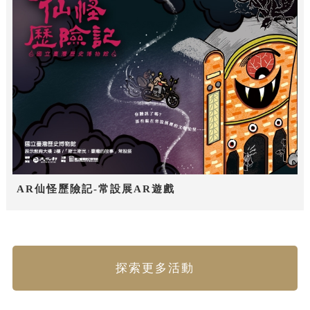
AR仙怪歷險記-常設展AR遊戲
探索更多活動