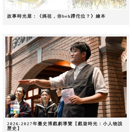
故事時光屋：《媽祖，你beh蹛佗位？》繪本
2026-2027年臺史博戲劇導覽【戲遊時光：小人物說
歷史】