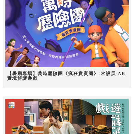
【暑期專場】萬時歷險團《瘋狂貴賓團》-常設展 AR
實境解謎遊戲