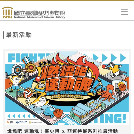
跳到主要內容
網站導覽
Togg
navig
網
站
最新活動
主
題
燃燒吧 運動魂！臺史博 X 亞運特展系列推廣活動