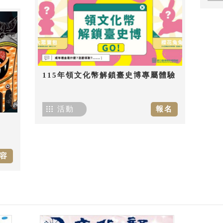
115年領文化幣解鎖臺史博專屬體驗
活動
報名
容