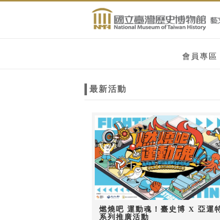
跳到主要內容
網站導覽
網
會員專區
站
最新活動
主
題
燃燒吧 運動魂！臺史博 X 亞運
系列推廣活動