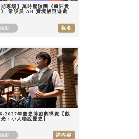
暑期專場】萬時歷險團《瘋狂貴
》-常設展 AR 實境解謎遊戲
活動
報名
26-2027年臺史博戲劇導覽【戲
時光：小人物說歷史】
活動
詳內容