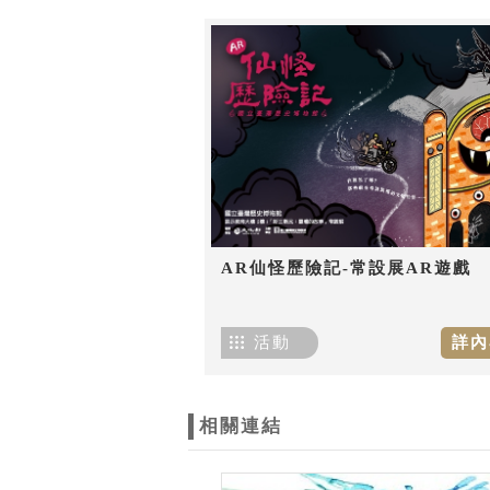
AR仙怪歷險記-常設展AR遊戲
活動
詳內
相關連結