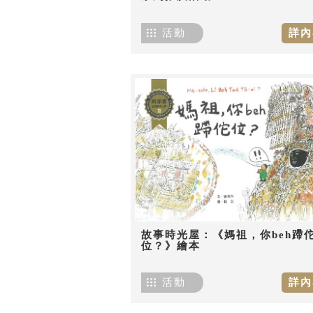
活動
詳內
故事時光屋：《媽祖，你beh蹛
位？》繪本
活動
詳內