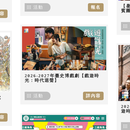
【
活動
報名
賓團
容
2026-2027年臺史博戲劇【戲遊時
光：時代迴聲】
活動
詳內容
佗
20
遊
容