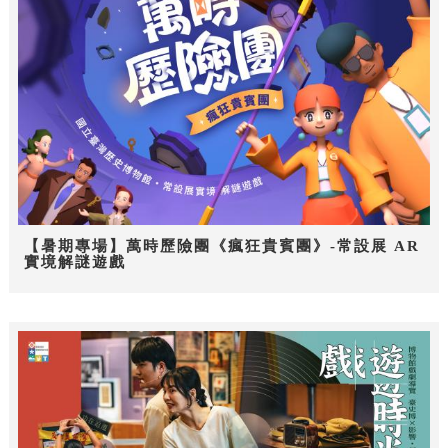
【暑期專場】萬時歷險團《瘋狂貴賓團》-常設展 AR
實境解謎遊戲