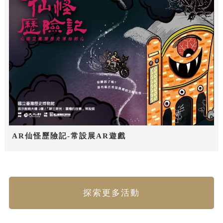
AR仙怪歷險記-常設展AR遊戲
探索更多活動