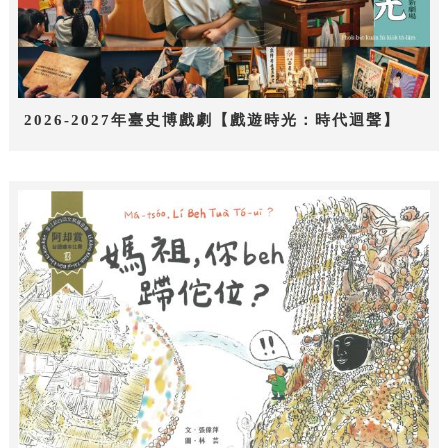
2026-2027年臺史博戲劇【戲遊時光：時代迴聲】