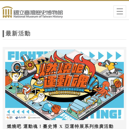
跳到主要內容
網站導覽
Togg
navig
網
站
最新活動
主
題
燃燒吧 運動魂！臺史博 X 亞運特展系列推廣活動