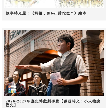
故事時光屋：《媽祖，你beh蹛佗位？》繪本
2026-2027年臺史博戲劇導覽【戲遊時光：小人物說
歷史】