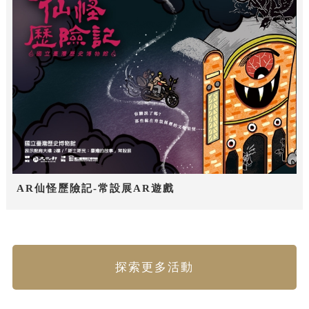
AR仙怪歷險記-常設展AR遊戲
探索更多活動