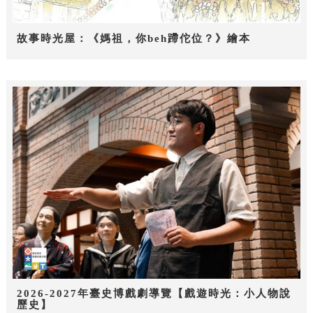
故事時光屋：《媽祖，你beh蹛佗位？》繪本
2026-2027年臺史博戲劇導覽【戲遊時光：小人物說
歷史】