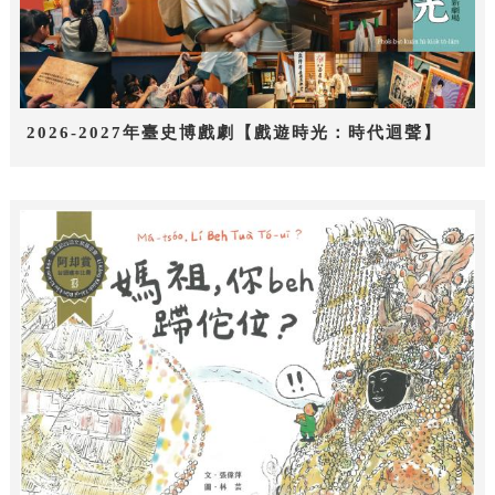
2026-2027年臺史博戲劇【戲遊時光：時代迴聲】