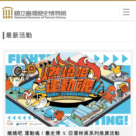
跳到主要內容
網站導覽
Togg
navig
網
站
最新活動
主
題
燃燒吧 運動魂！臺史博 X 亞運特展系列推廣活動