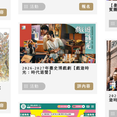
【
活動
報名
賓團
容
2026-2027年臺史博戲劇【戲遊時
光：時代迴聲】
活動
詳內容
佗
20
遊
容