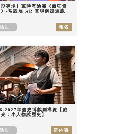
暑期專場】萬時歷險團《瘋狂貴
》-常設展 AR 實境解謎遊戲
活動
報名
26-2027年臺史博戲劇導覽【戲
時光：小人物說歷史】
活動
詳內容