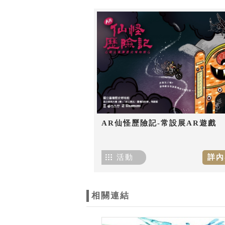
AR仙怪歷險記-常設展AR遊戲
活動
詳內
相關連結