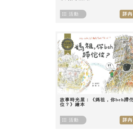
活動
詳內
故事時光屋：《媽祖，你beh蹛
位？》繪本
活動
詳內