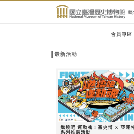
跳到主要內容
網站導覽
網
會員專區
站
最新活動
主
題
燃燒吧 運動魂！臺史博 X 亞運
系列推廣活動