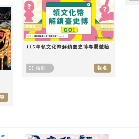
115年領文化幣解鎖臺史博專屬體驗
活動
報名
容