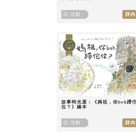
活動
詳內
故事時光屋：《媽祖，你beh蹛
位？》繪本
活動
詳內