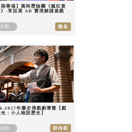
暑期專場】萬時歷險團《瘋狂貴
》-常設展 AR 實境解謎遊戲
活動
報名
26-2027年臺史博戲劇導覽【戲
時光：小人物說歷史】
活動
詳內容