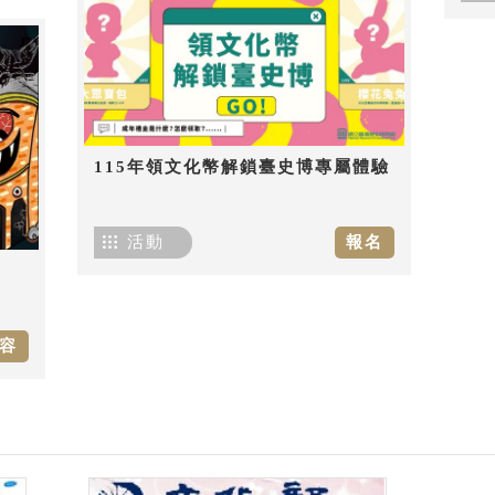
115年領文化幣解鎖臺史博專屬體驗
活動
報名
容