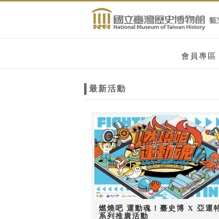
跳到主要內容
網站導覽
網
會員專區
站
最新活動
主
題
燃燒吧 運動魂！臺史博 X 亞運
系列推廣活動