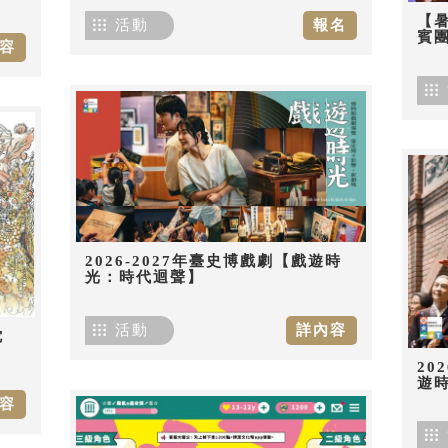
【
活動
報名
賓團
容
2026-2027年臺史博戲劇【戲遊時
光：時代迴聲】
活動
詳內容
佗
20
遊
容