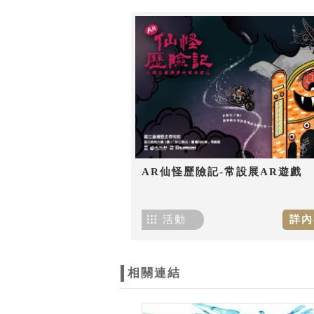
AR仙怪歷險記-常設展AR遊戲
活動
詳內
相關連結