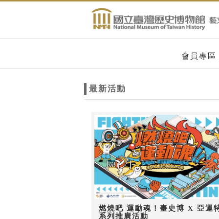
跳到主要內容
網站導覽
網
會員專區
站
最新活動
主
題
燃燒吧 運動魂！臺史博 X 亞運
系列推廣活動