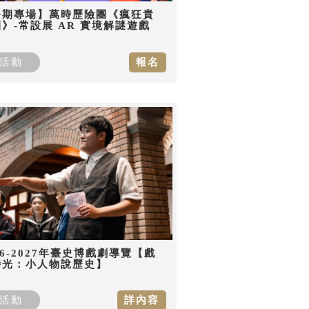
暑期專場】萬時歷險團《瘋狂貴
》-常設展 AR 實境解謎遊戲
活動
報名
26-2027年臺史博戲劇導覽【戲
時光：小人物說歷史】
活動
詳內容