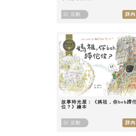
活動
詳內
故事時光屋：《媽祖，你beh蹛
位？》繪本
活動
詳內