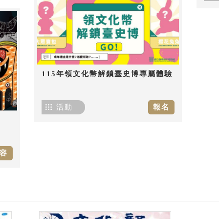
115年領文化幣解鎖臺史博專屬體驗
活動
報名
容