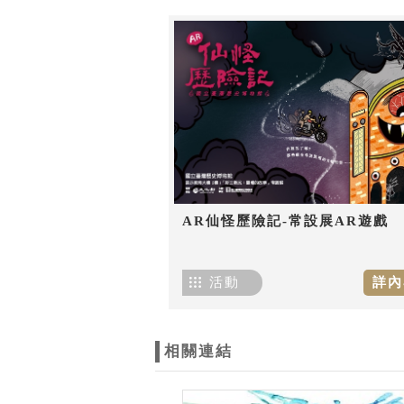
AR仙怪歷險記-常設展AR遊戲
活動
詳內
相關連結