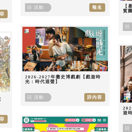
【
活動
報名
賓團
容
2026-2027年臺史博戲劇【戲遊時
光：時代迴聲】
活動
詳內容
佗
20
遊
容