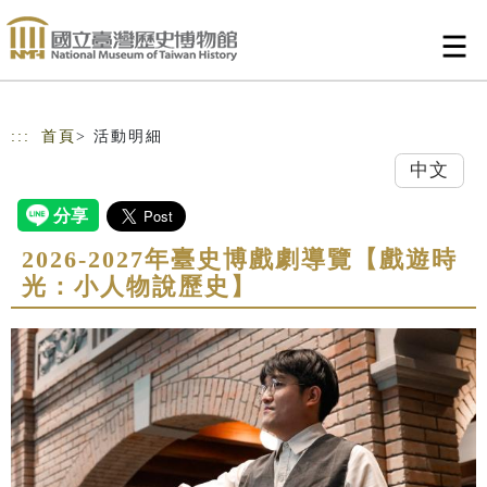
跳到主要內容
網站導覽
:::
首頁
> 活動明細
中文
2026-2027年臺史博戲劇導覽【戲遊時
光：小人物說歷史】