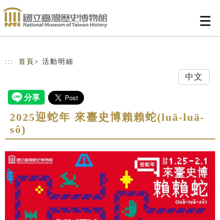
跳到主要內容
網站導覽
:::
首頁
> 活動明細
中文
2025迎蛇年 來臺史博賴賴蛇(luā-luā-
sô)