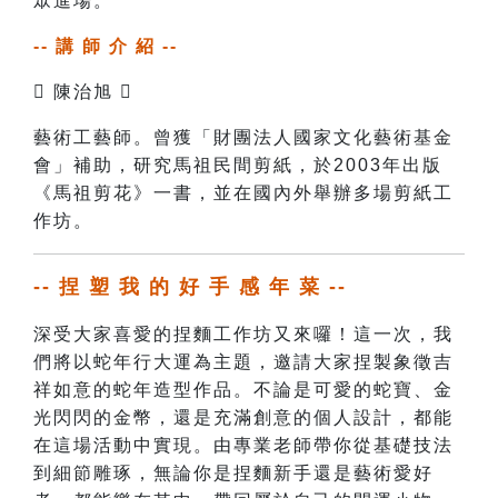
眾進場。
-- 講 師 介 紹 --

陳治旭

藝術工藝師。曾獲「財團法人國家文化藝術基金
會」補助，研究馬祖民間剪紙，於2003年出版
《馬祖剪花》一書，並在國內外舉辦多場剪紙工
作坊。
-- 捏 塑 我 的 好 手 感 年 菜 --
深受大家喜愛的捏麵工作坊又來囉！這一次，我
們將以蛇年行大運為主題，邀請大家捏製象徵吉
祥如意的蛇年造型作品。不論是可愛的蛇寶、金
光閃閃的金幣，還是充滿創意的個人設計，都能
在這場活動中實現。
由專業老師帶你從基礎技法
到細節雕琢，無論你是捏麵新手還是藝術愛好