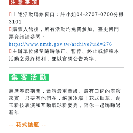
注 意 事 項

上述
活動聯絡窗口：許小姐04-2707-0700分機
3101

購票入館後，
所有活動均
免費參加。臺史博門
票資訊請參閱：
https://www.nmth.gov.tw/archive?uid=276

主辦單位保留隨時修正、暫停、終止或解釋本
活動之最終權利，並以官網公告為準。
集 客 活 動
農曆春節期間，邀請最重量級、最有口碑的表演
來賓，只要有他們在，絕無冷場！花式拋瓶、劍
玉雜技表演和互動氣球雜耍秀，陪你一起嗨嗨過
新年！
-- 花式拋瓶 --