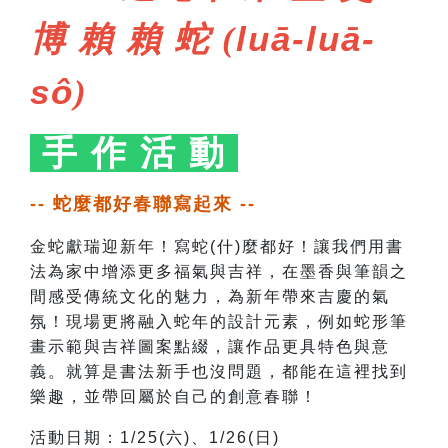
博
賴 賴 蛇 (
luā-luā-
sô
)
手 作 活 動
-- 蛇麼都好春聯寫起來 --
金蛇獻瑞迎新年！寫蛇(什)麼都好！讓我們用書
法為家中增添更多福氣與吉祥，在墨香與筆韻之
間感受傳統文化的魅力，為新年帶來吉慶的氣
氛！現場更將融入蛇年的設計元素，例如蛇形筆
畫示範與吉祥圖案點綴，讓作品更具特色與意
義。
就算是書法新手也沒問題，都能在這裡找到
樂趣，並帶回屬於自己的創意春聯！
活動日期：1/25(六)、1/26(日)