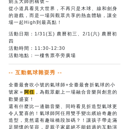
劍玉大師的稱號～
從小道具看見大世界，不再只是木球、線和劍身
的遊戲，而是一場與觀眾共享的熱血體驗，讓全
場一起High到最高點！
活動日期：1/31(五) 農曆初三、2/1(六) 農曆初
四
活動時間：11:30-12:30
活動地點：一樓售票亭旁廣場
-- 互動氣球雜耍秀 --
全臺最會吹小號的氣球師+全臺最會折氣球的小
號家＝
阿任
，為觀眾獻上一場融合音樂與創意的
歡樂盛宴！
還有什麼比一邊聽音樂、同時看見折造型氣球更
令人驚喜的！氣球師阿任用雙手變出繽紛奇趣的
造型，竟然還有趣味橋段加碼？！讓孩子帶走滿
足開懷的笑容，是親子家庭絕不能錯過的互動演