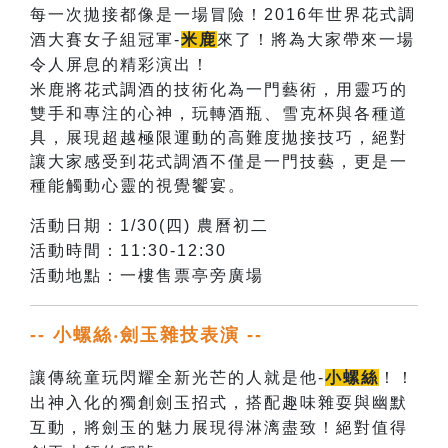
每一次拋接都像是一場冒險！2016年世界花式調
酒大賽女子組冠軍-
米鹿
來了！將為大家帶來一場
令人屏息的精彩演出！
米鹿將花式調酒的技術化為一門藝術，用靈巧的
雙手和專注的心神，玩轉酒瓶、雪克杯與各種道
具，展現超越極限運動的高難度拋接技巧，絕對
讓大家感受到花式調酒不僅是一門技藝，更是一
種能觸動心靈的視覺饗宴。
活動日期：1/30(四) 農曆初二
活動時間：11:30-12:30
活動地點：一樓售票亭旁廣場
-- 小螺絲‧劍玉雜技表演 --
讓傳統童玩閃耀全新光芒的人就是他-
小螺絲
！！
出神入化的獨創劍玉招式，搭配趣味雜耍與幽默
互動，將劍玉的魅力展現得淋漓盡致！絕對值得