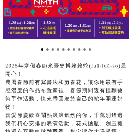
2025年寒假春節來臺史博賴賴蛇(luā-luā-sô)最
開心！

農曆春節前有寫書法和剪春花，讓你用最有手
感溫度的作品布置家裡，春節期間還有捏麵藝
術手作活動，快來帶回屬於自己的蛇年開運好
物！

喜愛節慶歡喜鬧熱滾滾氣氛的你，千萬別錯過
我們精心安排的表演活動，花式拋瓶、劍玉雜
技還有互動氣球雜耍秀，肯定讓你大呼過癮！
