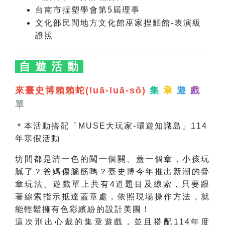
台南市捏塑學會第5屆理事
文化部民間地方文化館巫家捏麵館-表演級
證照
自 遊 活 動
來臺史博賴賴蛇(luā-luā-sô)
集
章
遊
戲
單
＊本活動搭配「MUSE大玩家-環遊知識島」114
年寒假活動
坊間都是清一色的闖一個關、蓋一個章，小孩玩
膩了？爸媽傷腦筋嗎？臺史博今年推出新潮的疊
章玩法。遊戲單上共有4道題目及線索，只要跟
著線索指示抵達蓋章處，依照現場操作方法，就
能輕鬆擁有色彩繽紛的設計美圖！
這次別出心裁的集章遊戲，並且搭配114年度