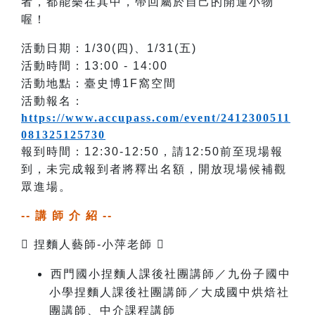
者，都能樂在其中，帶回屬於自己的開運小物
喔！
活動日期：1/30(四)、1/31(五)
活動時間：13:00 - 14:00
活動地點：臺史博1F窩空間
活動報名：
https://www.accupass.com/event/2412300511
081325125730
報到時間：12:30-12:50，請12:50前至現場報
到，未完成報到者將釋出名額，開放現場候補觀
眾進場。
-- 講 師 介 紹 --

捏麵人藝師-小萍老師

️
西門國小捏麵人課後社團講師
／
九份子國中
小學捏麵人課後社團講師
／
大成國中烘焙社
團講師、中介課程講師