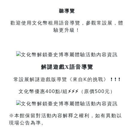
聽導覽
歡迎使用文化幣租用語音導覽，參觀常設展，體
驗更升級！
解謎遊戲X語音導覽
常設展
解謎遊戲版導覽《來自K的挑戰》
❗️ ❗️ ❗️
文化幣優惠400點/組
⚡⚡⚡
（原價500元）
※本館保留對活動內容解釋之權利，如有異動以
現場公告為準。