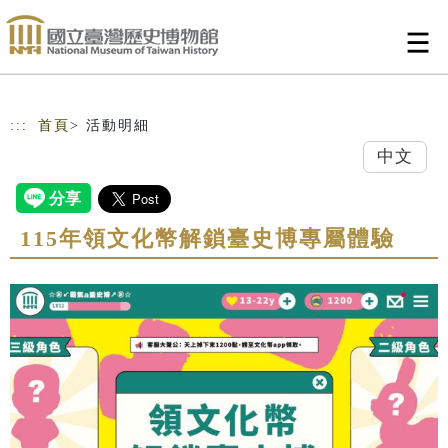
跳到主要內容
網站導覽
:::
首頁
> 活動明細
中文
115年領文化幣解鎖臺史博專屬體驗