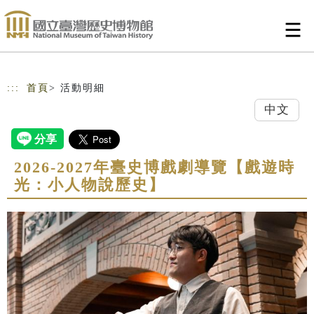
跳到主要內容
網站導覽
:::
首頁
> 活動明細
中文
2026-2027年臺史博戲劇導覽【戲遊時
光：小人物說歷史】