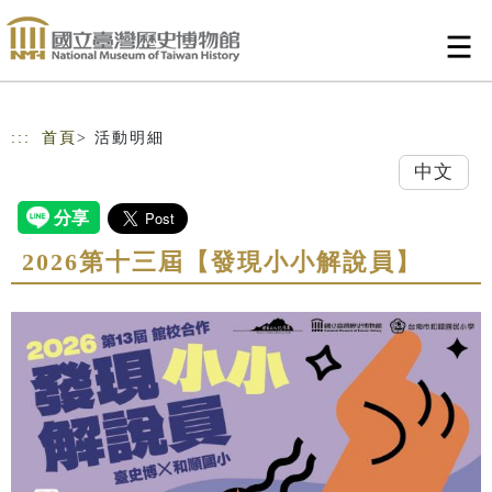
跳到主要內容
網站導覽
:::
首頁
> 活動明細
中文
2026第十三屆【發現小小解說員】