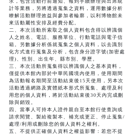
求，包含活動行前通知、報到手續辦理與出席統
計等業務，另將透過蒐集之資料，運用數據分析
瞭解活動辦理效益與參加者輪廓，以利博物館未
來活動屬性安排及經費分配。
二、本次活動所索取之個人資料包含得以辨識個
人之姓名、電話、服務單位、行動電話與電子信
箱。另數據分析係就蒐集之個人資料，以去識別
化方式進行蒐集及分析，包含身分證字號(加密處
理)、性別、出生年、縣市別、學歷。
三、本次活動所蒐集得以辨識個人之基本資料，
僅提供本館內部於中華民國境內使用，使用期間
為活動報名期間至活動結束後15天使用，另本次
活動透過網路及實體紙本形式所蒐集、處理及利
用您的個人資料，將於活動結束後30天內完成刪
除與銷毀。
四、當事人可持本人證件親自至本館行使查詢或
請求閱覽、製給複製本、補充或更正、停止蒐集/
處理/利用或刪除您的個人資料之權利。
五、不提供正確個人資料之權益影響：若您不提