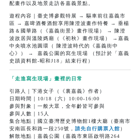
配畫作以及地景走訪各嘉義景點。
遊程內容｜臺史博參觀特展 → 驅車前往嘉義市
區 → 嘉啤酒餐酒館享用陳澄波畫作特餐 → 垂楊
路＆國華路（《嘉義街景》畫作現場） → 陳澄
波故居與溫陵媽廟（《初秋》畫作現場） →嘉義
中央噴水池圓環（ 陳澄波時代的《嘉義街中
心》） → 嘉義公園的寫生現場 （預計於「嘉義
史蹟資料館-昭和J18」結束行程）
「走進寫生現場」畫裡的日常
引路人｜下港女子（《裏嘉義》作者）
日期時間｜10/18（六）10:00-16:00
參與對象｜一般大眾，全年齡皆可參與
參與人數｜15人
集合地點｜國立臺灣歷史博物館1樓大廳（臺南市
安南區長和路一段250號，
請先自行購票入館
）
解散地點｜嘉義公園（嘉義市東區啟明路264