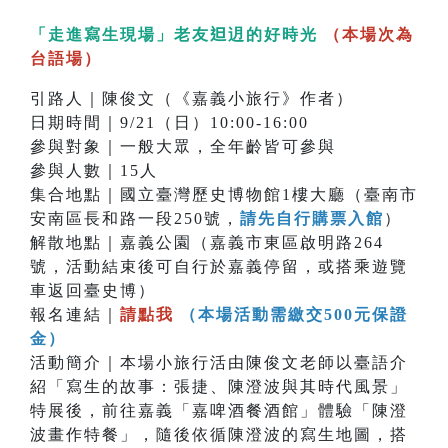
「走進寫生現場」老友𨑨迌的好時光
（本場次為
台語場）
引路人｜陳俊文（《嘉義小旅行》作者）
日期時間｜9/21（日）10:00-16:00
參與對象｜一般大眾，全年齡皆可參與
參與人數｜15人
集合地點｜國立臺灣歷史博物館1樓大廳（臺南市
安南區長和路一段250號，
請先自行購票入館
）
解散地點｜嘉義公園（嘉義市東區啟明路264
號，活動結束後可自行於嘉義停留，或搭乘遊覽
車返回臺史博）
報名連結｜
請點我
（本場活動需繳交500元保證
金）
活動簡介｜本場小旅行活由陳俊文老師以臺語介
紹「寫生的故事：張捷、陳澄波與其時代風景」
特展後，前往嘉義「嘉啤酒餐酒館」體驗「陳澄
波畫作特餐」，隨後依循陳澄波的寫生地圖，搭