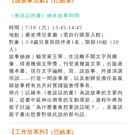
【說故事活動】
(已結束)
《會說話的畫》繪本故事時間
時間｜7/19（六）13:45-14:45
地點｜臺史博兒童廳（需自行購票入館）
對象｜3-8歲兒童與陪伴者1名，限額10組（20
人）
故事姊姊｜貓管家王華，生活離不開文字與圖
像，得過幾個文學獎，刊登過幾篇文章，出版過
幾本書。現任文字編輯、寫、說故事、外接演講
培訓……打造一間故事屋，以及創辦並擔任嘉義
縣故事裡有光共好實踐協會理事長。
簡介｜以繪本《會說話的畫》為說故事的主要內
容，從書中延伸出簡單的互動環節，過程中將與
親子討論「為什麼畫會想要說話呢？」，並邀請
親子畫出想要對彼此說的那句話。
【工作坊系列】
(已結束)