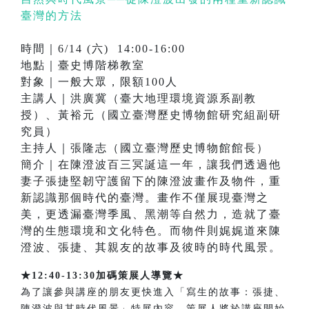
臺灣的方法
時間｜6/14 (六) 14:00-16:00
地點｜臺史博階梯教室
對象｜一般大眾，限額100人
主講人｜洪廣冀（臺大地理環境資源系副教
授）、黃裕元（國立臺灣歷史博物館研究組副研
究員）
主持人｜張隆志（國立臺灣歷史博物館館長）
簡介｜在陳澄波百三冥誕這一年，讓我們透過他
妻子張捷堅韌守護留下的陳澄波畫作及物件，重
新認識那個時代的臺灣。畫作不僅展現臺灣之
美，更透漏臺灣季風、黑潮等自然力，造就了臺
灣的生態環境和文化特色。而物件則娓娓道來陳
澄波、張捷、其親友的故事及彼時的時代風景。
★12:40-13:30加碼策展人導覽★
為了讓參與講座的朋友更快進入「寫生的故事：張捷、
陳澄波與其時代風景」特展內容，策展人將於講座開始