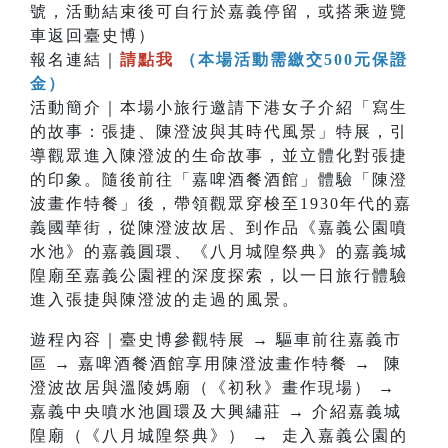
號，活動結束後可自行於嘉義停留，或搭乘遊覽
車返回臺史博）
報名連結｜
請點我
（本場活動需繳交500元保證
金）
活動簡介｜本場小旅行邀請下港女子介紹「寫生
的故事：張捷、陳澄波與其時代風景」特展，引
導觀眾進入陳澄波的生命故事，並立體化對張捷
的印象。隨後前往「嘉啤酒餐酒館」體驗「陳澄
波畫作特餐」後，帶領觀眾穿梭至1930年代的嘉
義國華街，從陳澄波故居、到作品《嘉義公園噴
水池》的嘉義圓環、《八月城隍祭典》的嘉義城
隍廟至嘉義公園裡的深度探索，以一日旅行體驗
進入張捷與陳澄波的走過的風景。
遊程內容｜臺史博參觀特展 → 驅車前往嘉義市
區 → 嘉啤酒餐酒館享用陳澄波畫作特餐 → 陳
澄波故居與溫陵媽廟（《初秋》畫作現場） →
嘉義中央噴水池圓環及大興繡莊 → 介紹嘉義城
隍廟（《八月城隍祭典》） → 走入嘉義公園的