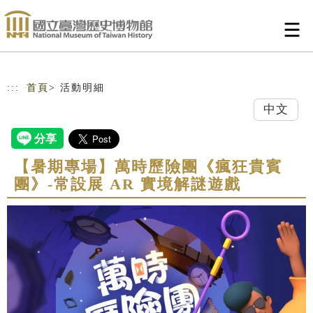
跳到主要內容
網站導覽
:::
首頁
> 活動明細
中文
【暑期專場】萬時歷險團《瘋狂貴賓
團》-常設展 AR 實境解謎遊戲