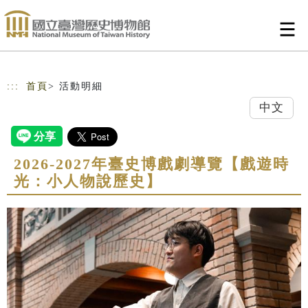
跳到主要內容
網站導覽
:::
首頁
> 活動明細
中文
2026-2027年臺史博戲劇導覽【戲遊時
光：小人物說歷史】