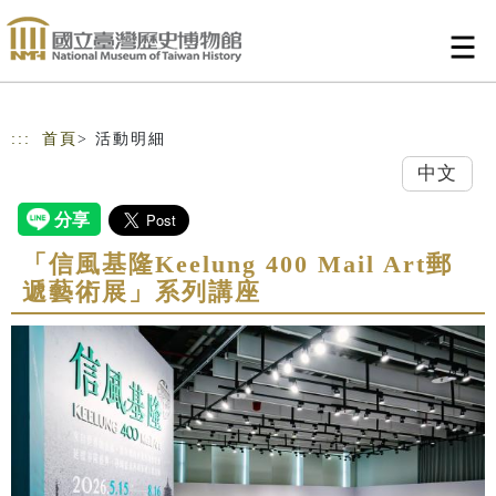
跳到主要內容
網站導覽
:::
首頁
> 活動明細
中文
「信風基隆Keelung 400 Mail Art郵
遞藝術展」系列講座