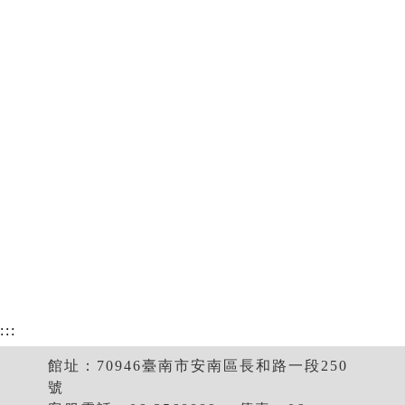
:::
館址：70946臺南市安南區長和路一段250
號