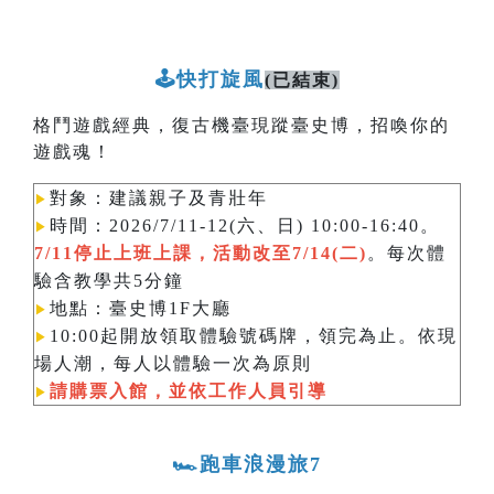
🕹️快打旋風
(已結束)
格鬥遊戲經典，復古機臺現蹤臺史博，招喚你的
遊戲魂！
對象：建議親子及青壯年
▶︎
時間：2026/7/11-12(六、日) 10:00-16:40。
▶︎
7/11停止上班上課，活動改至7/14(二)
。每次體
驗含教學共5分鐘
地點：臺史博1F大廳
▶︎
10:00起開放領取體驗號碼牌，領完為止。依現
▶︎
場人潮，每人以體驗一次為原則​​​​​​
請購票入館，並依工作人員引導
▶︎
🏎️跑車浪漫旅7