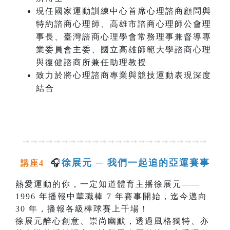
現任國家運動訓練中心首席心理諮商顧問與
特約諮商心理師、高雄市諮商心理師公會理
事長、臺灣諮商心理學會常務理事兼督導專
業委員會主委、國立高雄師範大學諮商心理
與復健諮商所兼任助理教授
致力於將心理諮商專業與競技運動表現深度
結合
⇝⇝⇝⇝⇝⇝⇝⇝⇝⇝⇝⇝⇝⇝⇝⇝⇝⇝⇝⇝⇝⇝⇝⇝
🎧
徐展元 ─ 我們一起追的亞運賽事
講座4
熱愛運動的你，一定知道體育主播徐展元——
1996 年播報中華職棒 7 年賽事開始，迄今邁向
30 年，播報各級棒球賽上千場！
徐展元醉心創意、崇尚幽默，透過風格獨特、亦