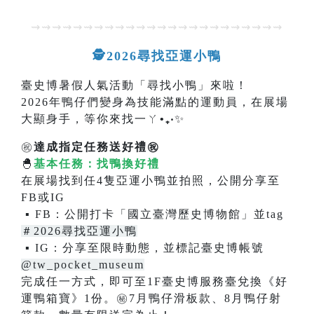
⇝⇝⇝⇝⇝⇝⇝⇝⇝⇝⇝⇝⇝⇝⇝⇝⇝⇝⇝⇝⇝⇝⇝⇝
🕵2026尋找亞運小鴨
臺史博暑假人氣活動「尋找小鴨」來啦！
2026年鴨仔們變身為技能滿點的運動員，在展場
大顯身手，等你來找一ㄚ
•₊‧
✨
㊗️
達成指定任務送好禮㊗️
🐣
基本任務：找鴨換好禮
在展場找到任4隻亞運小鴨並拍照，公開分享至
FB或IG
▪ FB：公開打卡「國立臺灣歷史博物館」並tag
＃2026尋找亞運小鴨
▪ IG：分享至限時動態，並標記臺史博帳號
@tw_pocket_museum
完成任一方式，即可至1F臺史博服務臺兌換《好
運鴨箱寶》1份。
㊙️
7月鴨仔滑板款、8月鴨仔射