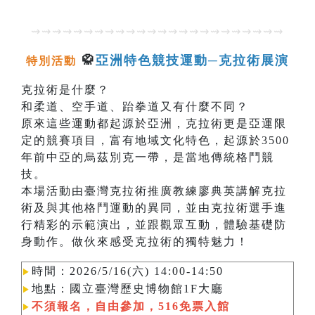
⇝⇝⇝⇝⇝⇝⇝⇝⇝⇝⇝⇝⇝⇝⇝⇝⇝⇝⇝⇝⇝⇝⇝⇝
🥋
亞洲特色競技運動─克拉術展演
特別活動
克拉術是什麼？
和柔道、空手道、跆拳道又有什麼不同？
原來這些運動都起源於亞洲，克拉術更是亞運限
定的競賽項目，富有地域文化特色，起源於3500
年前中亞的烏茲別克一帶，是當地傳統格鬥競
技。
本場活動由臺灣克拉術推廣教練廖典英講解克拉
術及與其他格鬥運動的異同，並由克拉術選手進
行精彩的示範演出，並跟觀眾互動，體驗基礎防
身動作。做伙來感受克拉術的獨特魅力！
時間：2026/5/16(六) 14:00-14:50
▶︎
地點：國立臺灣歷史博物館1F大廳
▶︎
不須報名，自由參加，516免票入館
▶︎