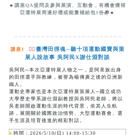
🔸
講座QA提問及參與展演、互動會，有機會獲得
亞運特展周邊好禮或能量補給包1份
🎁🔸
⇝⇝⇝⇝⇝⇝⇝⇝⇝⇝⇝⇝⇝⇝⇝⇝⇝⇝⇝⇝⇝⇝⇝⇝
🏃‍♂️
臺灣田徑魂─聽十項運動國寶與策
講座1
展人說故事 吳阿民X謝仕淵對談
吳阿民─本次亞運特展人物之一，是阿美族出身
的田徑選手與教練，被譽為楊傳廣之後的亞洲新
鐵人。
運動史專家也是本次亞運特展策展人─國立成功
大學歷史學系謝仕淵副教授與吳阿民老師，將以
吳老師開啟運動生涯的時代背景，依其人生軌
跡，展開關於國際政治情勢、大型運動賽會、選
手生涯及培育後進的精彩對話。
時間：2026/5/10(日) 14:00-15:30
▶︎