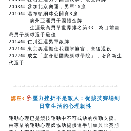
2008年 參加北京奧運，男單16強
2010年 溫布頓網球公開賽8強
廣州亞運男子團體金牌
生涯最高男單世界排名第33，為目前臺
灣男子網球選手最佳
2014年 仁川亞運男單銀牌
2021年 東京奧運擔任我國掌旗官，賽後退役
2022年 成立「盧彥勳國際網球學院」，培育新生
代選手
⇝⇝⇝⇝⇝⇝⇝⇝⇝⇝⇝⇝⇝⇝⇝⇝⇝⇝⇝⇝⇝⇝⇝⇝
🩺
壓力挫折不是敵人：從競技賽場到
講座3
日常生活的心理韌性
運動心理已是競技運動中不可或缺的後勤支援。
由專業的運動心理師協助提供選手訓練與比賽期