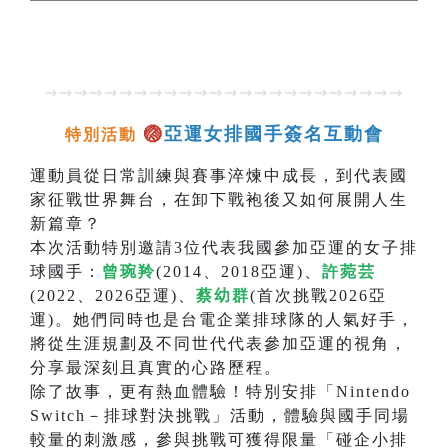
⇝⇝⇝⇝⇝⇝⇝⇝⇝⇝⇝⇝⇝⇝⇝⇝⇝⇝⇝⇝⇝⇝⇝⇝
🏐
亞運女排國手簽名互動會
特別活動
運動員從日常訓練與賽事淬煉中成長，到代表國
家征戰世界舞台，在卸下戰袍後又如何展開人生
新篇章？
本次活動特別邀請3位代表我國參加亞運的女子排
球國手：
曾琬羚
(2014、2018亞運)、
許菀芸
(2022、2026亞運)、
蔡幼群
(首次挑戰2026亞
運)。她們同時也是台電企業排球隊的人氣好手，
將從生涯規劃及不同世代代表參加亞運的視角，
分享最深刻且真實的心路歷程。
除了故事，更有熱血體驗！特別安排「Nintendo
Switch－排球對決挑戰」活動，體驗與國手同場
較量的刺激感，參與挑戰可獲得限量「碰企小排