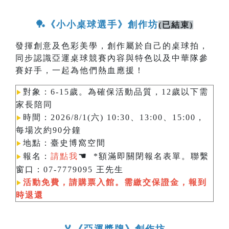
🏓《小小桌球選手》創作坊
(已結束)
發揮創意及色彩美學，創作屬於自己的桌球拍，
同步認識亞運桌球競賽內容與特色以及中華隊參
賽好手，一起為他們熱血應援！
對象：6-15歲。為確保活動品質，12歲以下需
▶︎
家長陪同
時間：2026/8/1(六) 10:30、13:00、15:00，
▶︎
每場次約90分鐘
地點：臺史博窩空間
▶︎
☚
報名：
請點我
*額滿即關閉報名表單。聯繫
▶︎
窗口：07-7779095 王先生
活動免費，請購票入館。需繳交保證金，報到
▶︎
時退還