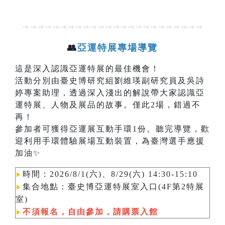
⇝⇝⇝⇝⇝⇝⇝⇝⇝⇝⇝⇝⇝⇝⇝⇝⇝⇝⇝⇝⇝⇝⇝⇝
👥
亞運特展專場導覽
這是深入認識亞運特展的最佳機會！
活動分別由臺史博研究組劉維瑛副研究員及吳詩
婷專案助理，透過深入淺出的解說帶大家認識亞
運特展、人物及展品的故事。僅此2場，錯過不
再！
參加者可獲得亞運展互動手環1份。聽完導覽，歡
迎利用手環體驗展場互動裝置，為臺灣選手應援
加油✨
時間：2026/8/1(六)、8/29(六) 14:30-15:10
▶︎
集合地點：臺史博亞運特展室入口(4F第2特展
▶︎
室)
不須報名，自由參加，請購票入館
▶︎