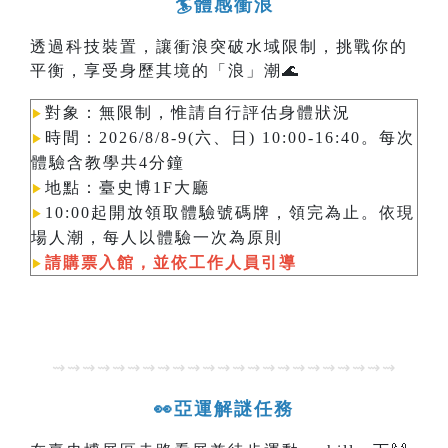
🏄體感衝浪
透過科技裝置，讓衝浪突破水域限制，挑戰你的
平衡，享受身歷其境的「浪」潮🌊
對象：無限制，惟請自行評估身體狀況
▶︎
時間：2026/8/8-9(六、日) 10:00-16:40。每次
▶︎
體驗含教學共4分鐘
地點：臺史博1F大廳
▶︎
10:00起開放領取體驗號碼牌，領完為止。依現
▶︎
場人潮，每人以體驗一次為原則​​​​​​
請購票入館，並依工作人員引導
▶︎
⇝⇝⇝⇝⇝⇝⇝⇝⇝⇝⇝⇝⇝⇝⇝⇝⇝⇝⇝⇝⇝⇝⇝
👀亞運解謎任務