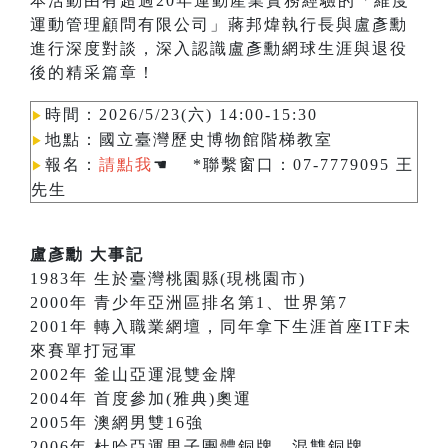
本活動由有超過20年運動產業實務經驗的「維度
運動管理顧問有限公司」蔣邦煒執行長與盧彥勳
進行深度對談，深入認識盧彥勳網球生涯與退役
後的精采篇章！
時間：2026/5/23(六) 14:00-15:30
▶︎
地點：國立臺灣歷史博物館階梯教室
▶︎
報名：
請點我
☚ *聯繫窗口：07-7779095 王
▶︎
先生
盧彥勳 大事記
1983年 生於臺灣桃園縣(現桃園市)
2000年 青少年亞洲區排名第1、世界第7
2001年 轉入職業網壇，同年拿下生涯首座ITF未
來賽單打冠軍
2002年 釜山亞運混雙金牌
2004年 首度參加(雅典)奧運
2005年 澳網男雙16強
2006年 杜哈亞運男子團體銅牌、混雙銅牌