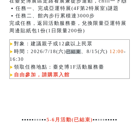
在臺史博展區走路看展兼徒步運動，chill一下🙌
▪ 任務一、完成亞運特展(4F第2特展室)謎題
▪ 任務二、館內步行累積達3000步
完成任務，返回活動服務臺，兌換限量亞運特展
周邊貼紙包1份(1日限量200份)
對象：建議親子或12歲以上民眾
▶︎
時間：2026/7/18(六)
、8/15(六)
12:00
-
已結束
▶︎
16:30
領取任務地點：臺史博1F活動服務臺
▶︎
自由參加，請購票入館
▶︎
▪▪▪▪▪▫▫▫▪▪
5-6月活動(已結束)
▪▪▫▫▫▪▪▪▪▪