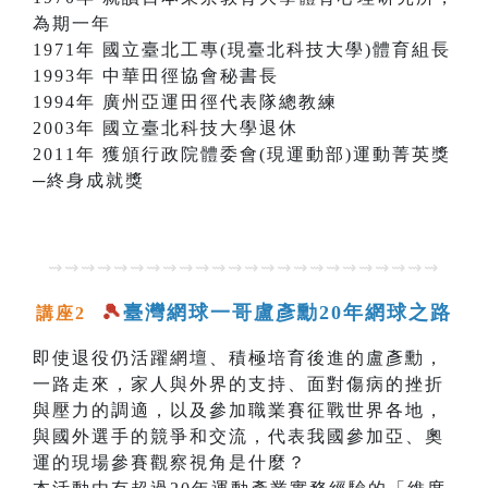
為期一年
1971年 國立臺北工專(現臺北科技大學)體育組長
1993年 中華田徑協會秘書長
1994年 廣州亞運田徑代表隊總教練
2003年 國立臺北科技大學退休
2011年 獲頒行政院體委會(現運動部)運動菁英獎
─終身成就獎
⇝⇝⇝⇝⇝⇝⇝⇝⇝⇝⇝⇝⇝⇝⇝⇝⇝⇝⇝⇝⇝⇝⇝⇝
🎾
臺灣網球一哥盧彥勳20年網球之路
講座2
即使退役仍活躍網壇、積極培育後進的盧彥勳，
一路走來，家人與外界的支持、面對傷病的挫折
與壓力的調適，以及參加職業賽征戰世界各地，
與國外選手的競爭和交流，代表我國參加亞、奧
運的現場參賽觀察視角是什麼？