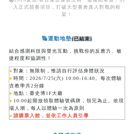
入正式競賽項目，打破大型賽會真人對戰的框
架！
🔣運動地墊
(已結束)
結合感測科技與聲光互動，挑戰你的反應力、敏
捷程度和協調性！
對象：無限制，惟請自行評估身體狀況
▶︎
時間：2026/7/25(六) 10:00-16:40。每次體驗
▶︎
含教學共2分鐘
地點：臺史博1F大廳
▶︎
10:00起開放領取體驗號碼牌，領完為止。依現
▶︎
場人潮，每人以體驗一次為原則​​​​​​
請購票入館，並依工作人員引導
▶︎