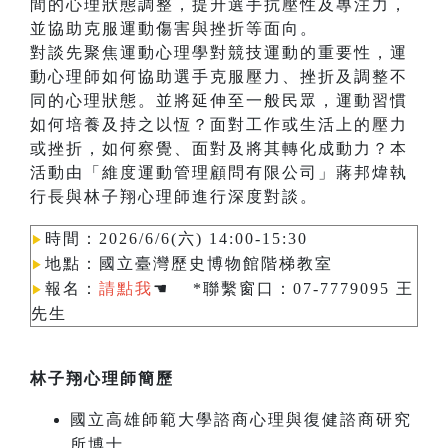
間的心理狀態調整，提升選手抗壓性及專注力，
並協助克服運動傷害與挫折等面向。
對談先聚焦運動心理學對競技運動的重要性，運
動心理師如何協助選手克服壓力、挫折及調整不
同的心理狀態。並將延伸至一般民眾，運動習慣
如何培養及持之以恆？面對工作或生活上的壓力
或挫折，如何察覺、面對及將其轉化成動力？本
活動由「維度運動管理顧問有限公司」蔣邦煒執
行長與林子翔心理師進行深度對談。
時間：2026/6/6(六) 14:00-15:30
▶︎
地點：國立臺灣歷史博物館階梯教室
▶︎
報名：
請點我
☚ *聯繫窗口：07-7779095 王
▶︎
先生
林子翔心理師簡歷
國立高雄師範大學諮商心理與復健諮商研究
所博士