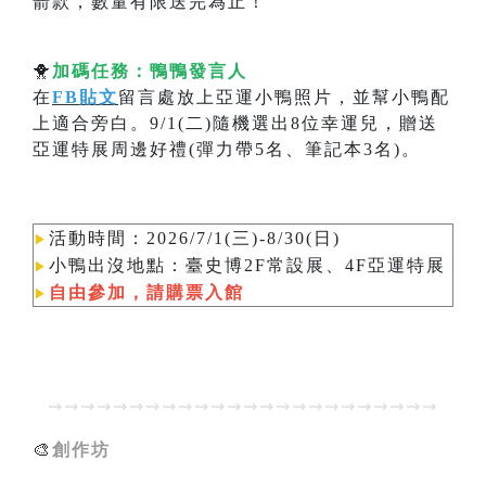
箭款，數量有限送完為止！
🐥
加碼任務：鴨鴨發言人
在
FB貼文
留言處放上亞運小鴨照片，並幫小鴨配
上適合旁白。9/1(二)隨機選出8位幸運兒，贈送
亞運特展周邊好禮(彈力帶5名、筆記本3名)。
活動時間：2026/7/1(三)-8/30(日)
▶︎
小鴨
出沒地點：臺史博2F常設展、4F亞運特展
▶︎
自由參加，請購票入館
▶︎
⇝⇝⇝⇝⇝⇝⇝⇝⇝⇝⇝⇝⇝⇝⇝⇝⇝⇝⇝⇝⇝⇝⇝⇝
🎨
創作坊