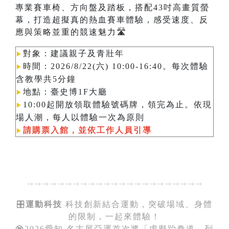
專業賽車椅、方向盤及踏板，搭配43吋高畫質螢
幕，打造超擬真的熱血賽車體驗，感受速度、反
應與策略並重的競速魅力🛣️
對象：建議親子及青壯年
▶︎
時間：2026/8/22(六) 10:00-16:40。每次體驗
▶︎
含教學共5分鐘
地點：臺史博1F大廳
▶︎
10:00起開放領取體驗號碼牌，領完為止。依現
▶︎
場人潮，每人以體驗一次為原則​​​​​​
請購票入館，並依工作人員引導
▶︎
⇝⇝⇝⇝⇝⇝⇝⇝⇝⇝⇝⇝⇝⇝⇝⇝⇝⇝⇝⇝⇝⇝⇝
🎛️
運動科技
科技創新結合運動，突破場域、身體
的限制，一起來體驗！
㊗️
2026愛知‧名古屋亞運首次將「虛擬跆拳道」列