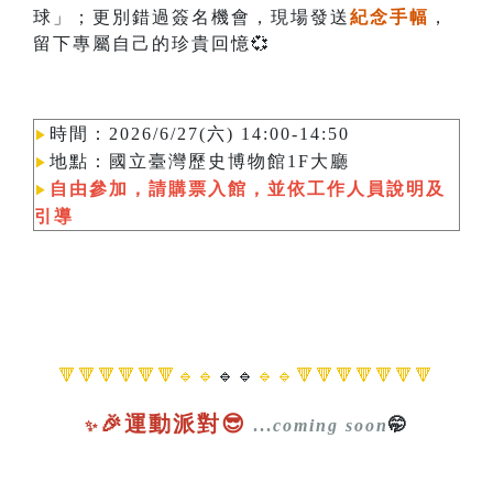
球」；更別錯過簽名機會，現場發送
紀念手幅
，
留下專屬自己的珍貴回憶💞
時間：2026/6/27(六) 14:00-14:50
▶︎
地點：國立臺灣歷史博物館1F大廳
▶︎
自由參加，請購票入館，並依工作人員說明及
▶︎
引導
🔻🔻🔻🔻🔻🔻🔹🔹
🔹🔹
🔹🔹🔻🔻🔻🔻🔻🔻🔻
🎉運動派對😎
...
coming soon
🤭
✨