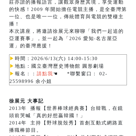
莊亦諧的播報語言，讓觀眾身歷其境，享受運動
的快感！2009 年開始擔任電競主播，是全臺灣第
一位、也是唯一一位，傳統體育與電競的雙棲主
播！
本次講座，將邀請徐展元來聊聊「我們一起追的
亞運賽事」，並一起為「2026 愛知‧名古屋亞
運」的臺灣應援！
▶︎
時間：2026/6/13(六) 14:00-15:30
▶︎
地點：國立臺灣歷史博物館 圓形劇場
▶︎
報名：
：
請點我
☚
*聯繫窗口： 02-
25598996 余小姐
徐展元 大事記
2013年 播報【世界棒球經典賽】台韓戰，在鏡
頭前哭喊「真的好想贏韓國！」
2014年 主持【野球脫殼秀】首創互動式網路直
播職棒節目。