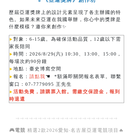
🏅《亞運獎牌》創作坊
歷屆亞運獎牌上的設計元素呈現了各主辦國的特
色。如果未來亞運在我國舉辦，你心中的獎牌是
什麼模樣？邀你來創作✨
對象：6-15歲。為確保活動品質，12歲以下需
▶︎
家長陪同
時間：2026/8/29(六) 10:30、13:00、15:00，
▶︎
每場次約90分鐘
地點：臺史博窩空間
▶︎
☚
報名：
請點我
*額滿即關閉報名表單。聯繫
▶︎
窗口：07-7779095 王先生
活動免費，請購票入館。需繳交保證金，報到
▶︎
時退還
⇝⇝⇝⇝⇝⇝⇝⇝⇝⇝⇝⇝⇝⇝⇝⇝⇝⇝⇝⇝⇝⇝⇝
🎮電競
精選2款2026愛知‧名古屋亞運電競項目🔥