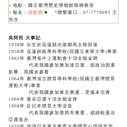
地點：國立臺灣歷史博物館階梯教室
▶︎
報名：
請點我
☚ *聯繫窗口：07-7779095 王
▶︎
先生
吳阿民 大事記
1938年 出生於花蓮縣光復鄉馬太鞍部落
1958年 花蓮師範專科學校(現國立東華大學)畢業
1962年 臺灣省中上運動會十項全能金牌
代表我國參加雅加達亞運，因政治因素
影響，我國未參賽
1964年 臺灣省立體育專科學校(現國立臺灣體育
運動大學)畢業
代表我國參加東京奧運，受傷未完賽
1966年 曼谷亞運十項全能金牌
1968年 赴日本體育大學深造
代表我國參加墨西哥奧運，成績較曼谷
亞運進步
1970年 就讀日本東京教育大學體育心理研究所，