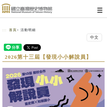
跳到主要內容
網站導覽
:::
首頁
> 活動明細
中文
2026第十三屆【發現小小解說員】