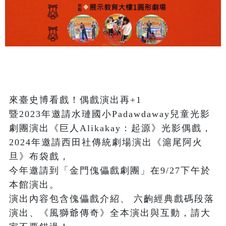
來臺史博看戲！偶戲演出再+1

暨2023年邀請水璉國小Padawdaway兒童光影
劇團演出《巨人Alikakay：起源》光影偶戲，
2024年邀請西田社傳統劇場演出《滬尾阿火
旦》布袋戲，

今年邀請到「金門傀儡戲劇團」在9/27下午於
本館演出。

演出內容包含傀儡戲介紹、 六齣經典戲碼段落
演出、《風獅爺傳奇》全本演出與互動，請大