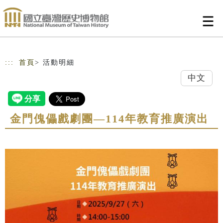
跳到主要內容
網站導覽
:::
首頁
> 活動明細
中文
金門傀儡戲劇團—114年教育推廣演出