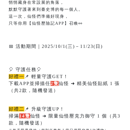
悄悄藏身在常設展的角落，
默默守護著來到臺史博的每一個人。
這一次，仙怪們準備好現身，
只等你用【仙怪歷險記APP】召喚👀
📅 活動期間｜2025/10/1(三)－11/23(日)
🎈 守護任務🎈
好禮一
📌 輕量守護GET！
下載APP並掃描任
2隻
仙怪 ➜
精美仙怪貼紙 1 張
（共2款，隨機發送）
好禮二
📌 升級守護UP！
掃滿
14隻
仙怪 ➜ 限量仙怪壓克力御守 1 個（共3
款，隨機發送）