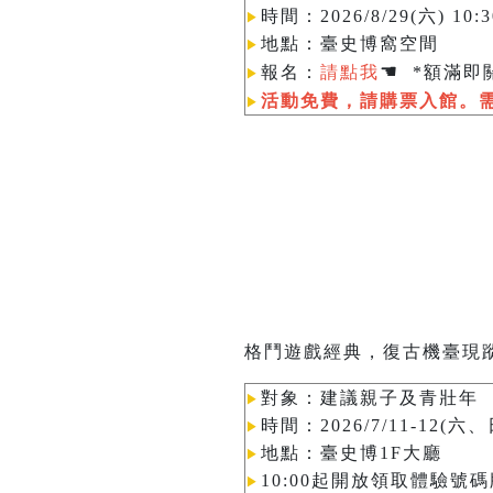
時間：2026/8/29(六) 1
▶︎
地點：臺史博窩空間
▶︎
☚
報名：
請點我
*額滿即關
▶︎
活動免費，請購票入館。
▶︎
格鬥遊戲經典，復古機臺現
對象：建議親子及青壯年
▶︎
時間：2026/7/11-12(六、日
▶︎
地點：臺史博1F大廳
▶︎
10:00起開放領取體驗號碼
▶︎