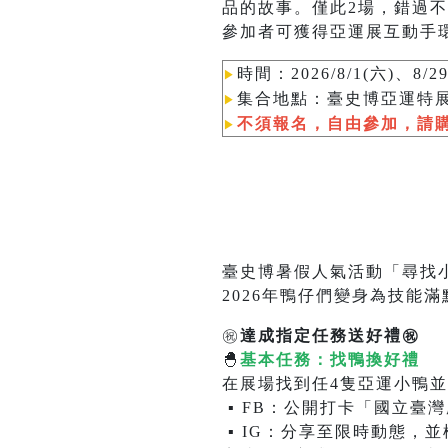
品的故事。僅此2場，錯過
參加者可獲得亞運展互動手
時間：2026/8/1(六)、8/29(
▶︎
集合地點：臺史博亞運特展室
▶︎
不須報名，自由參加，請
▶︎
臺史博暑假人氣活動「尋找
2026年鴨仔們變身為技能
㊗️
達成指定任務送好禮㊗️
🐣
基本任務：找鴨換好禮
在展場找到任4隻亞運小鴨並
▪ FB：公開打卡「國立臺灣
▪ IG：分享至限時動態，