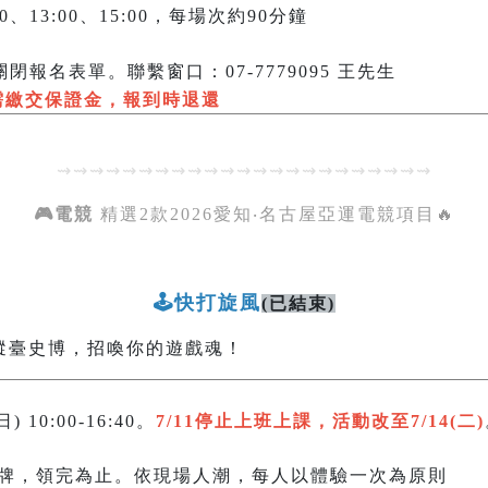
0:30、13:00、15:00，每場次約90分鐘
閉報名表單。聯繫窗口：07-7779095 王先生
需繳交保證金，報到時退還
⇝⇝⇝⇝⇝⇝⇝⇝⇝⇝⇝⇝⇝⇝⇝⇝⇝⇝⇝⇝⇝⇝⇝
🎮電競
精選2款2026愛知‧名古屋亞運電競項目🔥
🕹️快打旋風
(已結束)
蹤臺史博，招喚你的遊戲魂！
) 10:00-16:40。
7/11停止上班上課，活動改至7/14(二)
牌，領完為止。依現場人潮，每人以體驗一次為原則​​​​​​