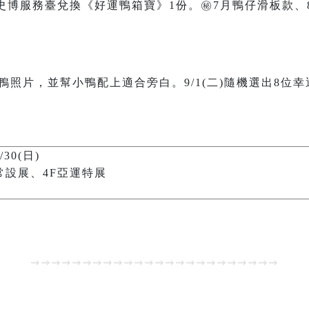
史博服務臺兌換《好運鴨箱寶》1份。
㊙️
7月鴨仔滑板款、
鴨照片，並幫小鴨配上適合旁白。9/1(二)隨機選出8位
。
/30(日)
常設展、4F亞運特展
⇝⇝⇝⇝⇝⇝⇝⇝⇝⇝⇝⇝⇝⇝⇝⇝⇝⇝⇝⇝⇝⇝⇝⇝