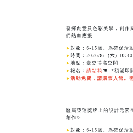
發揮創意及色彩美學，創作
們熱血應援！
對象：6-15歲。為確保活
▶︎
時間：2026/8/1(六) 10
▶︎
地點：臺史博窩空間
▶︎
☚
報名：
請點我
*額滿即關
▶︎
活動免費，請購票入館。
▶︎
歷屆亞運獎牌上的設計元素
創作✨
對象：6-15歲。為確保活
▶︎