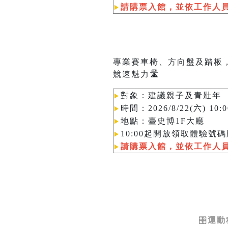
請購票入館，並依工作人
▶︎
專業賽車椅、方向盤及踏板
競速魅力🛣️
對象：建議親子及青壯年
▶︎
時間：2026/8/22(六) 1
▶︎
地點：臺史博1F大廳
▶︎
10:00起開放領取體驗號碼
▶︎
請購票入館，並依工作人
▶︎
🎛️
運動