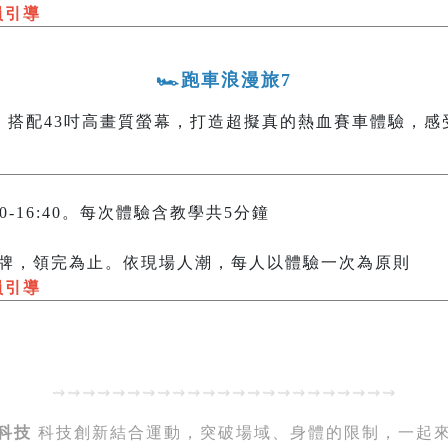
員引導
🏎️跑車浪漫旅7
，搭配43吋高畫質螢幕，打造超擬真的熱血賽車體驗，感
0:00-16:40。每次體驗含教學共5分鐘
牌，領完為止。依現場人潮，每人以體驗一次為原則​​​​​​
員引導
⇝⇝⇝⇝⇝⇝⇝⇝⇝⇝⇝⇝⇝⇝⇝⇝⇝⇝⇝⇝⇝⇝⇝
科技
科技創新結合運動，突破場域、身體的限制，一起