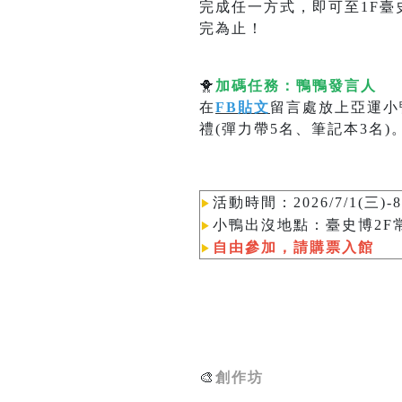
完成任一方式，即可至1F臺
完為止！
🐥
加碼任務：鴨鴨發言人
在
FB貼文
留言處放上亞運小
禮(彈力帶5名、筆記本3名)
活動時間：2026/7/1(三)-8
▶︎
小鴨
出沒地點：臺史博2F
▶︎
自由參加，請購票入館
▶︎
🎨
創作坊