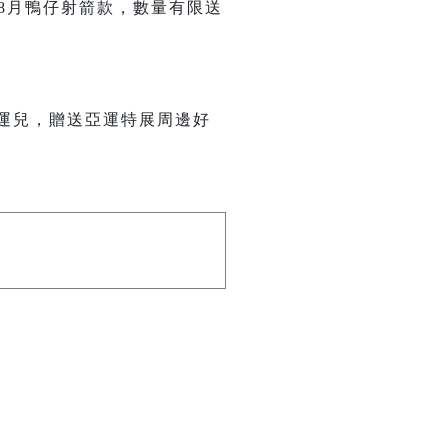
8月鴨仔射箭款，數量有限送
幸運兒，贈送亞運特展周邊好