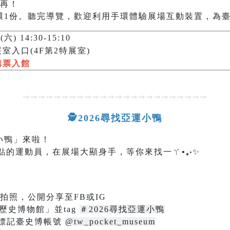
不再！
環1份。聽完導覽，歡迎利用手環體驗展場互動裝置，為
六) 14:30-15:10
入口(4F第2特展室)
購票入館
⇝⇝⇝⇝⇝⇝⇝⇝⇝⇝⇝⇝⇝⇝⇝⇝⇝⇝⇝⇝⇝⇝⇝⇝
🕵2026尋找亞運小鴨
小鴨」來啦！
滿點的運動員，在展場大顯身手，等你來找一ㄚ
•₊‧
✨
拍照，公開分享至FB或IG
歷史博物館」並tag
＃2026尋找亞運小鴨
並標記臺史博帳號
@tw_pocket_museum