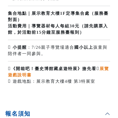
集合地點
｜展示教育大樓1F定導集合處（服務臺
對面）
活動費用
｜導覽器材每人每組30元（請先購票入
館，於活動前15分鐘至服務臺報到）

小提醒
：7/26親子導覽場適合
國小以上
孩童與
陪伴者一同參與。

《開箱吧！臺史博館藏桌遊特展》搶先看️
展覽
遊戲說明書
 遊戲地點：展示教育大樓4樓 第3特展室
報名須知