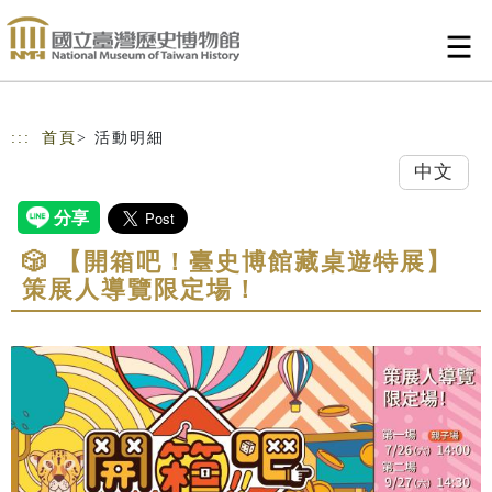
跳到主要內容
網站導覽
:::
首頁
> 活動明細
中文
🎲 【開箱吧！臺史博館藏桌遊特展】
策展人導覽限定場！