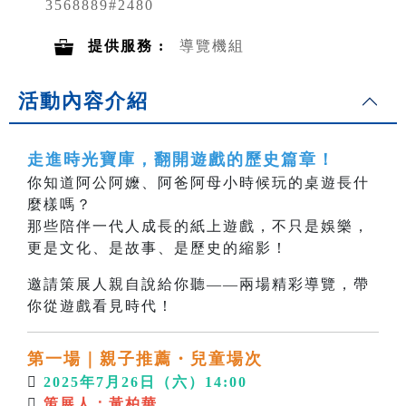
3568889#2480
提供服務 :
導覽機組
活動內容介紹
走進時光寶庫，翻開遊戲的歷史篇章！
你知道阿公阿嬤、阿爸阿母小時候玩的桌遊長什
麼樣嗎？
那些陪伴一代人成長的紙上遊戲，不只是娛樂，
更是文化、是故事、是歷史的縮影！
邀請策展人親自說給你聽——兩場精彩導覽，帶
你從遊戲看見時代！
第一場｜親子推薦・兒童場次

2025年7月26日（六）14:00

策展
人：
黃柏華