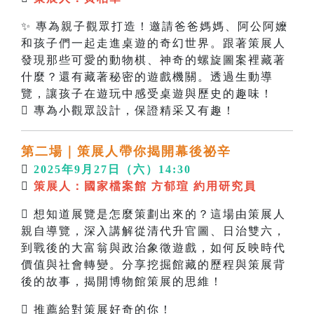
✨ 專為親子觀眾打造！邀請爸爸媽媽、阿公阿嬤
和孩子們一起走進桌遊的奇幻世界。跟著策展人
發現那些可愛的動物棋、神奇的螺旋圖案裡藏著
什麼？還有藏著秘密的遊戲機關。透過生動導
覽，讓孩子在遊玩中感受桌遊與歷史的趣味！
 專為小觀眾設計，保證精采又有趣！
第二場｜
策展人帶你揭開幕後祕辛

2025年9月27日（六）14:30

策展
人
：
國家檔案館
方郁瑄
約用研究員
 想知道展覽是怎麼策劃出來的？這場由策展人
親自導覽，深入講解從清代升官圖、日治雙六，
到戰後的大富翁與政治象徵遊戲，如何反映時代
價值與社會轉變。分享挖掘館藏的歷程與策展背
後的故事，揭開博物館策展的思維！
 推薦給對策展好奇的你！