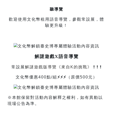
聽導覽
歡迎使用文化幣租用語音導覽，參觀常設展，體
驗更升級！
解謎遊戲X語音導覽
常設展
解謎遊戲版導覽《來自K的挑戰》
❗️ ❗️ ❗️
文化幣優惠400點/組
⚡⚡⚡
（原價500元）
※本館保留對活動內容解釋之權利，如有異動以
現場公告為準。