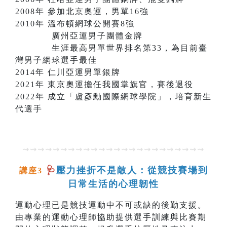
2008年 參加北京奧運，男單16強
2010年 溫布頓網球公開賽8強
廣州亞運男子團體金牌
生涯最高男單世界排名第33，為目前臺
灣男子網球選手最佳
2014年 仁川亞運男單銀牌
2021年 東京奧運擔任我國掌旗官，賽後退役
2022年 成立「盧彥勳國際網球學院」，培育新生
代選手
⇝⇝⇝⇝⇝⇝⇝⇝⇝⇝⇝⇝⇝⇝⇝⇝⇝⇝⇝⇝⇝⇝⇝⇝
🩺
壓力挫折不是敵人：從競技賽場到
講座3
日常生活的心理韌性
運動心理已是競技運動中不可或缺的後勤支援。
由專業的運動心理師協助提供選手訓練與比賽期