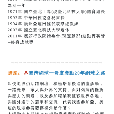
為期一年
1971年 國立臺北工專(現臺北科技大學)體育組長
1993年 中華田徑協會秘書長
1994年 廣州亞運田徑代表隊總教練
2003年 國立臺北科技大學退休
2011年 獲頒行政院體委會(現運動部)運動菁英獎
─終身成就獎
⇝⇝⇝⇝⇝⇝⇝⇝⇝⇝⇝⇝⇝⇝⇝⇝⇝⇝⇝⇝⇝⇝⇝⇝
🎾
臺灣網球一哥盧彥勳20年網球之路
講座2
即使退役仍活躍網壇、積極培育後進的盧彥勳，
一路走來，家人與外界的支持、面對傷病的挫折
與壓力的調適，以及參加職業賽征戰世界各地，
與國外選手的競爭和交流，代表我國參加亞、奧
運的現場參賽觀察視角是什麼？