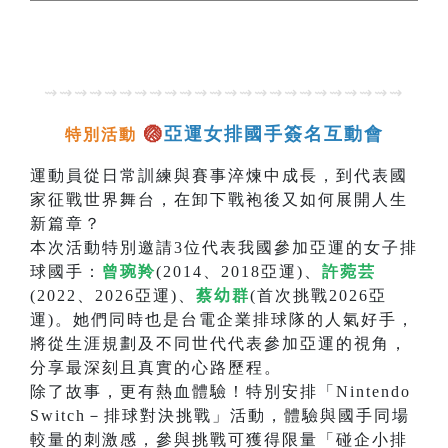
⇝⇝⇝⇝⇝⇝⇝⇝⇝⇝⇝⇝⇝⇝⇝⇝⇝⇝⇝⇝⇝⇝⇝⇝
🏐
亞運女排國手簽名互動會
特別活動
運動員從日常訓練與賽事淬煉中成長，到代表國
家征戰世界舞台，在卸下戰袍後又如何展開人生
新篇章？
本次活動特別邀請3位代表我國參加亞運的女子排
球國手：
曾琬羚
(2014、2018亞運)、
許菀芸
(2022、2026亞運)、
蔡幼群
(首次挑戰2026亞
運)。她們同時也是台電企業排球隊的人氣好手，
將從生涯規劃及不同世代代表參加亞運的視角，
分享最深刻且真實的心路歷程。
除了故事，更有熱血體驗！特別安排「Nintendo
Switch－排球對決挑戰」活動，體驗與國手同場
較量的刺激感，參與挑戰可獲得限量「碰企小排