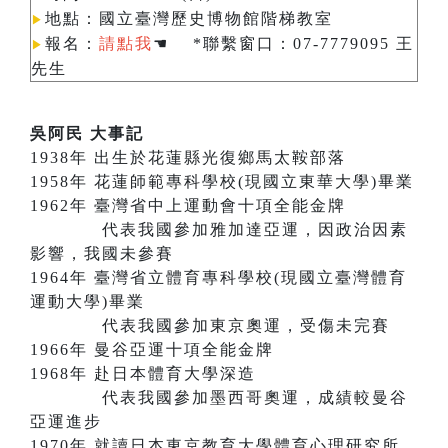
地點：國立臺灣歷史博物館階梯教室
▶︎
報名：
請點我
☚ *聯繫窗口：07-7779095 王
▶︎
先生
吳阿民 大事記
1938年 出生於花蓮縣光復鄉馬太鞍部落
1958年 花蓮師範專科學校(現國立東華大學)畢業
1962年 臺灣省中上運動會十項全能金牌
代表我國參加雅加達亞運，因政治因素
影響，我國未參賽
1964年 臺灣省立體育專科學校(現國立臺灣體育
運動大學)畢業
代表我國參加東京奧運，受傷未完賽
1966年 曼谷亞運十項全能金牌
1968年 赴日本體育大學深造
代表我國參加墨西哥奧運，成績較曼谷
亞運進步
1970年 就讀日本東京教育大學體育心理研究所，