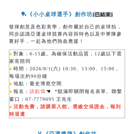
🏓《小小桌球選手》創作坊
(已結束)
發揮創意及色彩美學，創作屬於自己的桌球拍，
同步認識亞運桌球競賽內容與特色以及中華隊參
賽好手，一起為他們熱血應援！
對象：6-15歲。為確保活動品質，12歲以下需
▶︎
家長陪同
時間：2026/8/1(六) 10:30、13:00、15:00，
▶︎
每場次約90分鐘
地點：臺史博窩空間
▶︎
☚
報名：
請點我
*額滿即關閉報名表單。聯繫
▶︎
窗口：07-7779095 王先生
活動免費，請購票入館。需繳交保證金，報到
▶︎
時退還