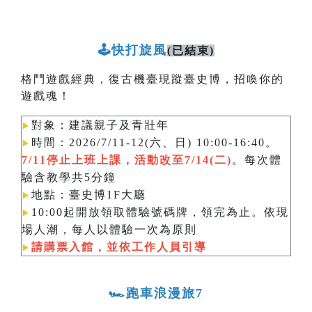
🕹️快打旋風
(已結束)
格鬥遊戲經典，復古機臺現蹤臺史博，招喚你的
遊戲魂！
對象：建議親子及青壯年
▶︎
時間：2026/7/11-12(六、日) 10:00-16:40。
▶︎
7/11停止上班上課，活動改至7/14(二)
。每次體
驗含教學共5分鐘
地點：臺史博1F大廳
▶︎
10:00起開放領取體驗號碼牌，領完為止。依現
▶︎
場人潮，每人以體驗一次為原則​​​​​​
請購票入館，並依工作人員引導
▶︎
🏎️跑車浪漫旅7