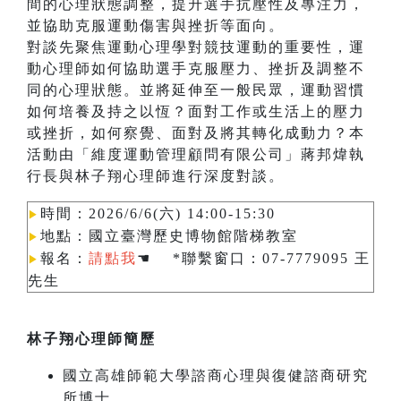
間的心理狀態調整，提升選手抗壓性及專注力，
並協助克服運動傷害與挫折等面向。
對談先聚焦運動心理學對競技運動的重要性，運
動心理師如何協助選手克服壓力、挫折及調整不
同的心理狀態。並將延伸至一般民眾，運動習慣
如何培養及持之以恆？面對工作或生活上的壓力
或挫折，如何察覺、面對及將其轉化成動力？本
活動由「維度運動管理顧問有限公司」蔣邦煒執
行長與林子翔心理師進行深度對談。
時間：2026/6/6(六) 14:00-15:30
▶︎
地點：國立臺灣歷史博物館階梯教室
▶︎
報名：
請點我
☚ *聯繫窗口：07-7779095 王
▶︎
先生
林子翔心理師簡歷
國立高雄師範大學諮商心理與復健諮商研究
所博士