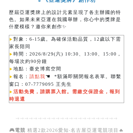
🏅《亞運獎牌》創作坊
歷屆亞運獎牌上的設計元素呈現了各主辦國的特
色。如果未來亞運在我國舉辦，你心中的獎牌是
什麼模樣？邀你來創作✨
對象：6-15歲。為確保活動品質，12歲以下需
▶︎
家長陪同
時間：2026/8/29(六) 10:30、13:00、15:00，
▶︎
每場次約90分鐘
地點：臺史博窩空間
▶︎
☚
報名：
請點我
*額滿即關閉報名表單。聯繫
▶︎
窗口：07-7779095 王先生
活動免費，請購票入館。需繳交保證金，報到
▶︎
時退還
⇝⇝⇝⇝⇝⇝⇝⇝⇝⇝⇝⇝⇝⇝⇝⇝⇝⇝⇝⇝⇝⇝⇝
🎮電競
精選2款2026愛知‧名古屋亞運電競項目🔥