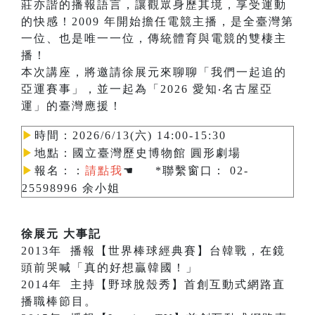
莊亦諧的播報語言，讓觀眾身歷其境，享受運動
的快感！2009 年開始擔任電競主播，是全臺灣第
一位、也是唯一一位，傳統體育與電競的雙棲主
播！
本次講座，將邀請徐展元來聊聊「我們一起追的
亞運賽事」，並一起為「2026 愛知‧名古屋亞
運」的臺灣應援！
▶︎
時間：2026/6/13(六) 14:00-15:30
▶︎
地點：國立臺灣歷史博物館 圓形劇場
▶︎
報名：
：
請點我
☚
*聯繫窗口： 02-
25598996 余小姐
徐展元 大事記
2013年 播報【世界棒球經典賽】台韓戰，在鏡
頭前哭喊「真的好想贏韓國！」
2014年 主持【野球脫殼秀】首創互動式網路直
播職棒節目。