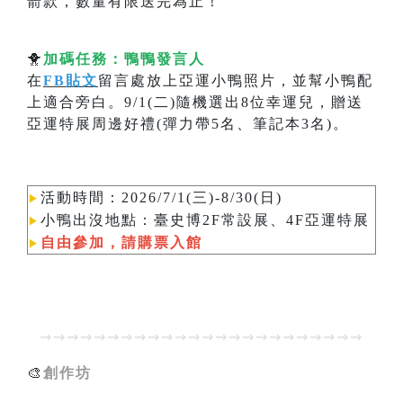
箭款，數量有限送完為止！
🐥
加碼任務：鴨鴨發言人
在
FB貼文
留言處放上亞運小鴨照片，並幫小鴨配
上適合旁白。9/1(二)隨機選出8位幸運兒，贈送
亞運特展周邊好禮(彈力帶5名、筆記本3名)。
活動時間：2026/7/1(三)-8/30(日)
▶︎
小鴨
出沒地點：臺史博2F常設展、4F亞運特展
▶︎
自由參加，請購票入館
▶︎
⇝⇝⇝⇝⇝⇝⇝⇝⇝⇝⇝⇝⇝⇝⇝⇝⇝⇝⇝⇝⇝⇝⇝⇝
🎨
創作坊