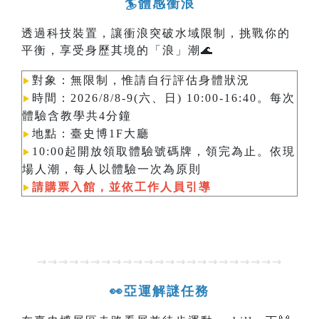
🏄體感衝浪
透過科技裝置，讓衝浪突破水域限制，挑戰你的
平衡，享受身歷其境的「浪」潮🌊
對象：無限制，惟請自行評估身體狀況
▶︎
時間：2026/8/8-9(六、日) 10:00-16:40。每次
▶︎
體驗含教學共4分鐘
地點：臺史博1F大廳
▶︎
10:00起開放領取體驗號碼牌，領完為止。依現
▶︎
場人潮，每人以體驗一次為原則​​​​​​
請購票入館，並依工作人員引導
▶︎
⇝⇝⇝⇝⇝⇝⇝⇝⇝⇝⇝⇝⇝⇝⇝⇝⇝⇝⇝⇝⇝⇝⇝
👀亞運解謎任務