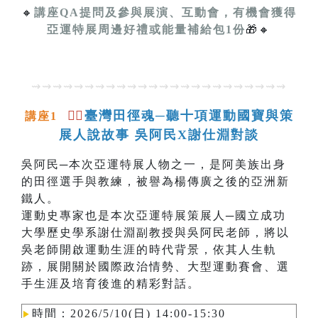
🔸
講座QA提問及參與展演、互動會，有機會獲得
亞運特展周邊好禮或能量補給包1份
🎁🔸
⇝⇝⇝⇝⇝⇝⇝⇝⇝⇝⇝⇝⇝⇝⇝⇝⇝⇝⇝⇝⇝⇝⇝⇝
🏃‍♂️
臺灣田徑魂─聽十項運動國寶與策
講座1
展人說故事 吳阿民X謝仕淵對談
吳阿民─本次亞運特展人物之一，是阿美族出身
的田徑選手與教練，被譽為楊傳廣之後的亞洲新
鐵人。
運動史專家也是本次亞運特展策展人─國立成功
大學歷史學系謝仕淵副教授與吳阿民老師，將以
吳老師開啟運動生涯的時代背景，依其人生軌
跡，展開關於國際政治情勢、大型運動賽會、選
手生涯及培育後進的精彩對話。
時間：2026/5/10(日) 14:00-15:30
▶︎