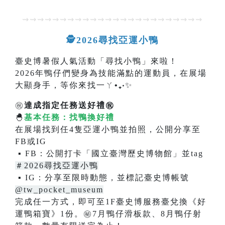
⇝⇝⇝⇝⇝⇝⇝⇝⇝⇝⇝⇝⇝⇝⇝⇝⇝⇝⇝⇝⇝⇝⇝⇝
🕵2026尋找亞運小鴨
臺史博暑假人氣活動「尋找小鴨」來啦！
2026年鴨仔們變身為技能滿點的運動員，在展場
大顯身手，等你來找一ㄚ
•₊‧
✨
㊗️
達成指定任務送好禮㊗️
🐣
基本任務：找鴨換好禮
在展場找到任4隻亞運小鴨並拍照，公開分享至
FB或IG
▪ FB：公開打卡「國立臺灣歷史博物館」並tag
＃2026尋找亞運小鴨
▪ IG：分享至限時動態，並標記臺史博帳號
@tw_pocket_museum
完成任一方式，即可至1F臺史博服務臺兌換《好
運鴨箱寶》1份。
㊙️
7月鴨仔滑板款、8月鴨仔射