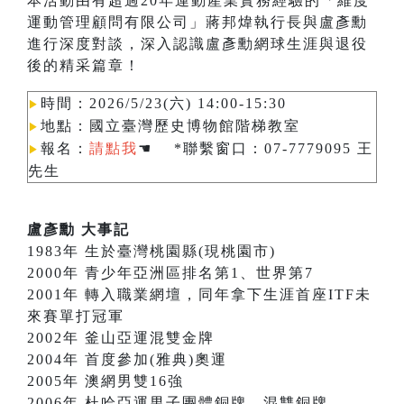
本活動由有超過20年運動產業實務經驗的「維度
運動管理顧問有限公司」蔣邦煒執行長與盧彥勳
進行深度對談，深入認識盧彥勳網球生涯與退役
後的精采篇章！
時間：2026/5/23(六) 14:00-15:30
▶︎
地點：國立臺灣歷史博物館階梯教室
▶︎
報名：
請點我
☚ *聯繫窗口：07-7779095 王
▶︎
先生
盧彥勳 大事記
1983年 生於臺灣桃園縣(現桃園市)
2000年 青少年亞洲區排名第1、世界第7
2001年 轉入職業網壇，同年拿下生涯首座ITF未
來賽單打冠軍
2002年 釜山亞運混雙金牌
2004年 首度參加(雅典)奧運
2005年 澳網男雙16強
2006年 杜哈亞運男子團體銅牌、混雙銅牌