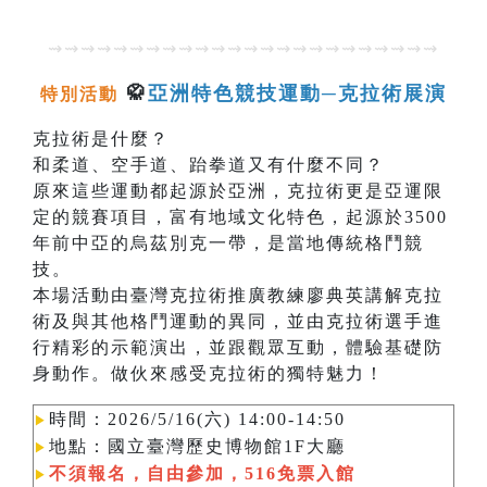
⇝⇝⇝⇝⇝⇝⇝⇝⇝⇝⇝⇝⇝⇝⇝⇝⇝⇝⇝⇝⇝⇝⇝⇝
🥋
亞洲特色競技運動─克拉術展演
特別活動
克拉術是什麼？
和柔道、空手道、跆拳道又有什麼不同？
原來這些運動都起源於亞洲，克拉術更是亞運限
定的競賽項目，富有地域文化特色，起源於3500
年前中亞的烏茲別克一帶，是當地傳統格鬥競
技。
本場活動由臺灣克拉術推廣教練廖典英講解克拉
術及與其他格鬥運動的異同，並由克拉術選手進
行精彩的示範演出，並跟觀眾互動，體驗基礎防
身動作。做伙來感受克拉術的獨特魅力！
時間：2026/5/16(六) 14:00-14:50
▶︎
地點：國立臺灣歷史博物館1F大廳
▶︎
不須報名，自由參加，516免票入館
▶︎