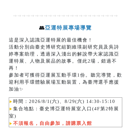
⇝⇝⇝⇝⇝⇝⇝⇝⇝⇝⇝⇝⇝⇝⇝⇝⇝⇝⇝⇝⇝⇝⇝⇝
👥
亞運特展專場導覽
這是深入認識亞運特展的最佳機會！
活動分別由臺史博研究組劉維瑛副研究員及吳詩
婷專案助理，透過深入淺出的解說帶大家認識亞
運特展、人物及展品的故事。僅此2場，錯過不
再！
參加者可獲得亞運展互動手環1份。聽完導覽，歡
迎利用手環體驗展場互動裝置，為臺灣選手應援
加油✨
時間：2026/8/1(六)、8/29(六) 14:30-15:10
▶︎
集合地點：臺史博亞運特展室入口(4F第2特展
▶︎
室)
不須報名，自由參加，請購票入館
▶︎