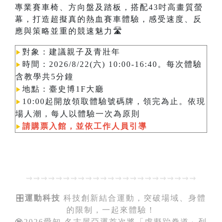
專業賽車椅、方向盤及踏板，搭配43吋高畫質螢
幕，打造超擬真的熱血賽車體驗，感受速度、反
應與策略並重的競速魅力🛣️
對象：建議親子及青壯年
▶︎
時間：2026/8/22(六) 10:00-16:40。每次體驗
▶︎
含教學共5分鐘
地點：臺史博1F大廳
▶︎
10:00起開放領取體驗號碼牌，領完為止。依現
▶︎
場人潮，每人以體驗一次為原則​​​​​​
請購票入館，並依工作人員引導
▶︎
⇝⇝⇝⇝⇝⇝⇝⇝⇝⇝⇝⇝⇝⇝⇝⇝⇝⇝⇝⇝⇝⇝⇝
🎛️
運動科技
科技創新結合運動，突破場域、身體
的限制，一起來體驗！
㊗️
2026愛知‧名古屋亞運首次將「虛擬跆拳道」列