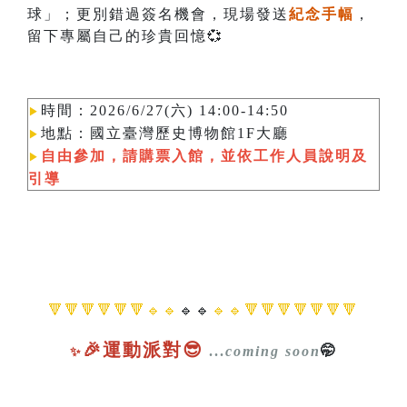
球」；更別錯過簽名機會，現場發送
紀念手幅
，
留下專屬自己的珍貴回憶💞
時間：2026/6/27(六) 14:00-14:50
▶︎
地點：國立臺灣歷史博物館1F大廳
▶︎
自由參加，請購票入館，並依工作人員說明及
▶︎
引導
🔻🔻🔻🔻🔻🔻🔹🔹
🔹🔹
🔹🔹🔻🔻🔻🔻🔻🔻🔻
🎉運動派對😎
...
coming soon
🤭
✨