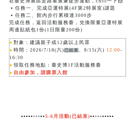
在臺史博展區走路看展兼徒步運動，chill一下🙌
▪ 任務一、完成亞運特展(4F第2特展室)謎題
▪ 任務二、館內步行累積達3000步
完成任務，返回活動服務臺，兌換限量亞運特展
周邊貼紙包1份(1日限量200份)
對象：建議親子或12歲以上民眾
▶︎
時間：2026/7/18(六)
、8/15(六)
12:00
-
已結束
▶︎
16:30
領取任務地點：臺史博1F活動服務臺
▶︎
自由參加，請購票入館
▶︎
▪▪▪▪▪▫▫▫▪▪
5-6月活動(已結束)
▪▪▫▫▫▪▪▪▪▪