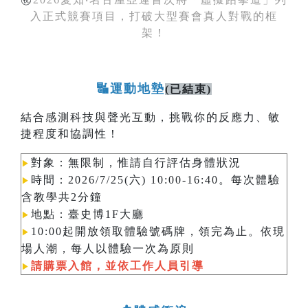
入正式競賽項目，打破大型賽會真人對戰的框
架！
🔣運動地墊
(已結束)
結合感測科技與聲光互動，挑戰你的反應力、敏
捷程度和協調性！
對象：無限制，惟請自行評估身體狀況
▶︎
時間：2026/7/25(六) 10:00-16:40。每次體驗
▶︎
含教學共2分鐘
地點：臺史博1F大廳
▶︎
10:00起開放領取體驗號碼牌，領完為止。依現
▶︎
場人潮，每人以體驗一次為原則​​​​​​
請購票入館，並依工作人員引導
▶︎