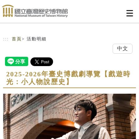
跳到主要內容
網站導覽
:::
首頁
> 活動明細
中文
2025-2026年臺史博戲劇導覽【戲遊時
光：小人物說歷史】