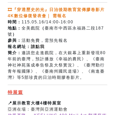
🎞️『穿透歷史的光』日治後期教育宣傳膠卷影片
4K數位修復發表會｜ 需報名
時間：
115.05.16/14:00-16:00
地點：
全美戲院
（
臺南市中西區永福路二段187
號
）
參與：
活動免費，需預先報名
報名網址：
請點我
簡介：
邀請您走進戲院，在大銀幕上重新發現80
年前的臺灣，預計播放《幸福的農民》、《臺南
神社神苑落成奉告祭及大祭實況》、《臺灣勤行
青年報國隊》、《臺南州國民道場》、《南進臺
灣》等5部珍貴的日治時期膠卷影片。
特展篇
📍展示教育大樓4樓特展室
亞洲在場：臺灣與亞洲運動會