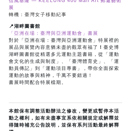
信風基隆 — KEELUNG 400 Mail Art 郵遞藝術
展
轉機：臺灣女子移動紀事
📍湖畔圖書館
「亞洲在場：臺灣與亞洲運動會
」
書展
對於
「亞洲在場：臺灣與亞洲運動會」特展裡的
展品與展覽內容意猶未盡的觀眾有福了
！
臺史博
湖畔圖書館從精選多元運動主題書籍，從「運動
會文化的生成與制度」、「臺灣體育史」、「運
動員傳記」到「運動項目專書」，帶你全面探索
運動的故事與精神，千萬不要錯過！
書展時間配合特展檔期。
本館保有調整活動辦法之修改，變更或暫停本活
動之權利，如有未盡事宜系依相關規定或解釋並
得隨時補充公告說明，並保有系列活動最終解釋