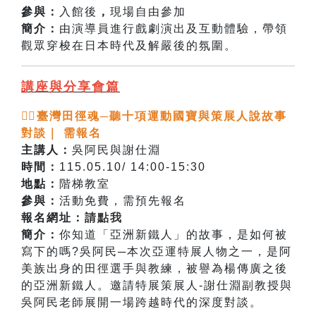
參與：
入館後
，
現場自由參加
簡介：
由演導員進行戲劇演出及互動體驗，帶領
觀眾穿梭在日本時代及解嚴後的氛圍。
講座與分享會篇
🏃‍♂️臺灣田徑魂─聽十項運動國寶與策展人說故事
對談｜ 需報名
主講人：
吳阿民與謝仕淵
時間：
115.05.10/ 14:00-15:30
地點：
階梯教室
參與：
活動免費，需預先報名
報名網址：
請點我
簡介：
你知道「亞洲新鐵人」的故事，是如何被
寫下的嗎?吳阿民─本次亞運特展人物之一，是阿
美族出身的田徑選手與教練，被譽為楊傳廣之後
的亞洲新鐵人。邀請特展策展人-謝仕淵副教授與
吳阿民老師展開一場跨越時代的深度對談。