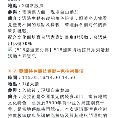
地點：
2樓常設展
參與：
需購票入館
，
現場自由參加
簡介：
透過生動有趣的角色扮演，跟著小人物看
見歷史不同的觀點及樣貌，並理解各個時代的衝
擊與挑戰。
配合文化部培育台語家庭計畫集點活動，台語使
用比
例
70%
🇺🇿 亞洲特色競技運動─克拉術展演
時間：
115.05.16/14:00-14:50
地點：
1樓大廳
參與：
入館後，現場自由參加
簡介：
克拉術是亞運限定的競賽項目，富有地域
文化特色，起源於3500年前中亞的烏茲別克一
帶，是當地傳統格鬥競技。本次邀請臺灣克拉術
推廣教練廖典英
講解克拉術及與其他格鬥運動的