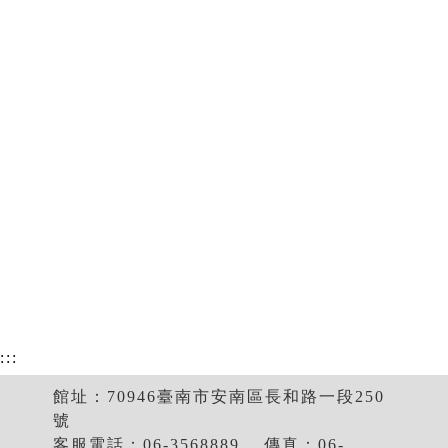
:::
館址：70946臺南市安南區長和路一段250
號
客服電話：06-3568889 ．傳真：06-