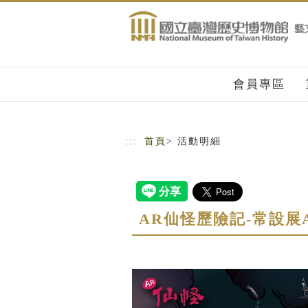
跳到主要內容
網站導覽
會員專區
:::
首頁
> 活動明細
AR仙怪歷險記-常設展