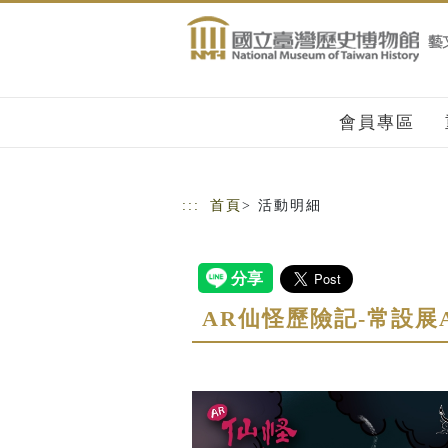
跳到主要內容
網站導覽
會員專區
:::
首頁
> 活動明細
AR仙怪歷險記-常設展