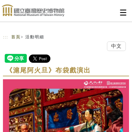
跳到主要內容
網站導覽
:::
首頁
> 活動明細
中文
《滬尾阿火旦》布袋戲演出