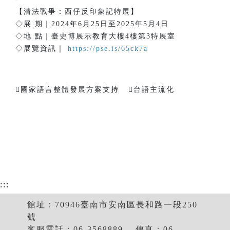
【清法戰爭：西仔反印象記特展】
◇展 期｜2024年6月25日至2025年5月4日
◇地 點｜臺史博展示教育大樓4樓第3特展室
◇展覽資訊｜
https://pse.is/65ck7a
️國家語言整體發展方案支持 ️台語主流化
:::
館址：70946臺南市安南區長和路一段250
號
客服電話：06-3568889 ．傳真：06-