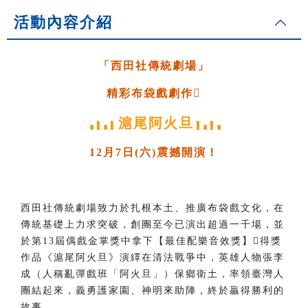
活動內容介紹
「西田社傳統劇場」
精彩布袋戲劇作
滬尾阿火旦
▗▐▗▐
▐▗▐▗
12月7日(六)震撼開演！
西田社傳統劇場致力於扎根本土、推廣布袋戲文化，在
傳統基礎上力求突破，創團至今已演出超過一千場，並
於第13屆偶戲金掌獎中拿下【最佳配樂音效獎】得獎
作品《滬尾阿火旦》演繹在清法戰爭中，英雄人物張李
成（人稱亂彈戲班「阿火旦」）保鄉衛土，率領臺灣人
團結起來，義勇護家園、神明來助陣，終於贏得勝利的
故事。