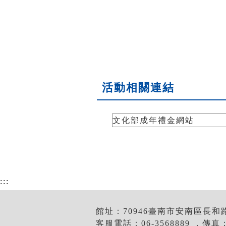
活動相關連結
文化部成年禮金網站
:::
館址：70946臺南市安南區長和
客服電話：06-3568889 ．傳真：0