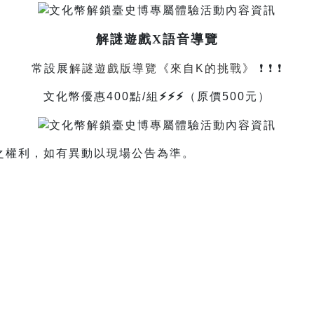
解謎遊戲X語音導覽
常設展
解謎遊戲版導覽《來自K的挑戰》
❗️ ❗️ ❗️
文化幣優惠400點/組
⚡⚡⚡
（原價500元）
之權利，如有異動以現場公告為準。