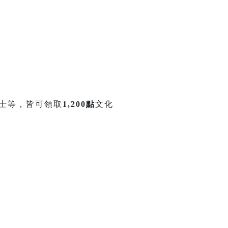
士等，皆可領取
1,200點
文化