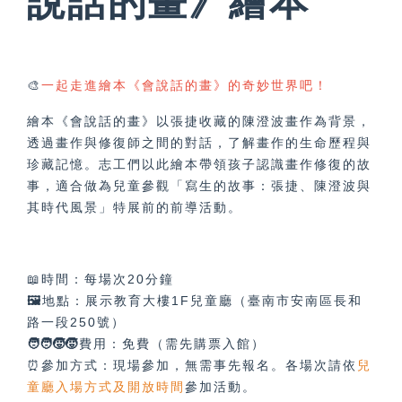
說話的畫》繪本
🎨
一起走進繪本《會說話的畫》的奇妙世界吧！
繪本《會說話的畫》以張捷收藏的陳澄波畫作為背景，
透過畫作與修復師之間的對話，了解畫作的生命歷程與
珍藏記憶。志工們以此繪本帶領孩子認識畫作修復的故
事，適合做為兒童參觀「寫生的故事：張捷、陳澄波與
其時代風景」特展前的前導活動。
📖時間：每場次20分鐘
🖼️
地點：展示教育大樓1F兒童廳（臺南市安南區長和
路一段250號）
🧑‍🧑‍🧒‍🧒
費用：
免費（需先購票入館）
⏰參加方式：現場參加，無需事先報名。各場次請依
兒
童廳入場方式及開放時間
參加活動。