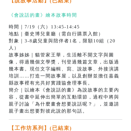
【說故事活動】
(已結束)
《會說話的畫》繪本故事時間
時間｜7/19（六）13:45-14:45
地點｜臺史博兒童廳（需自行購票入館）
對象｜3-8歲兒童與陪伴者1名，限額10組（20
人）
故事姊姊｜貓管家王華，生活離不開文字與圖
像，得過幾個文學獎，刊登過幾篇文章，出版過
幾本書。現任文字編輯、寫、說故事、外接演講
培訓……打造一間故事屋，以及創辦並擔任嘉義
縣故事裡有光共好實踐協會理事長。
簡介｜以繪本《會說話的畫》為說故事的主要內
容，從書中延伸出簡單的互動環節，過程中將與
親子討論「為什麼畫會想要說話呢？」，並邀請
親子畫出想要對彼此說的那句話。
【工作坊系列】
(已結束)