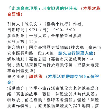
「走進寫生現場」老友𨑨迌的好時光
（本場次為
台語場）
引路人｜陳俊文（《嘉義小旅行》作者）
日期時間｜9/21（日）10:00-16:00
參與對象｜一般大眾，全年齡皆可參與
參與人數｜15人
集合地點｜國立臺灣歷史博物館1樓大廳（臺南市
安南區長和路一段250號，
請先自行購票入館
）
解散地點｜嘉義公園（嘉義市東區啟明路264
號，活動結束後可自行於嘉義停留，或搭乘遊覽
車返回臺史博）
報名連結｜
請點我
（本場活動需繳交500元保證
金）
活動簡介｜本場小旅行活由陳俊文老師以臺語介
紹「寫生的故事：張捷、陳澄波與其時代風景」
特展後，前往嘉義「嘉啤酒餐酒館」體驗「陳澄
波畫作特餐」，隨後依循陳澄波的寫生地圖，搭