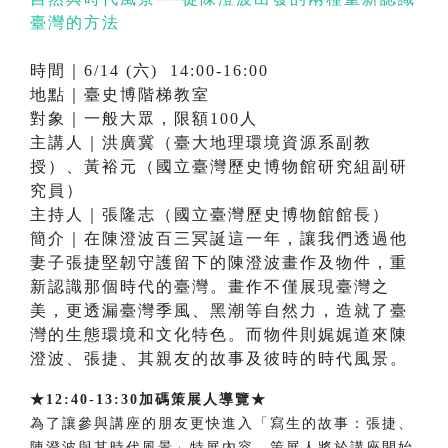
臺灣的方法
時間｜6/14 (六) 14:00-16:00
地點｜臺史博階梯教室
對象｜一般大眾，限額100人
主講人｜洪廣冀（臺大地理環境資源系副教
授）、黃裕元（國立臺灣歷史博物館研究組副研
究員）
主持人｜張隆志（國立臺灣歷史博物館館長）
簡介｜在陳澄波百三冥誕這一年，讓我們透過他
妻子張捷堅韌守護留下的陳澄波畫作及物件，重
新認識那個時代的臺灣。畫作不僅展現臺灣之
美，更透漏臺灣季風、黑潮等自然力，造就了臺
灣的生態環境和文化特色。而物件則娓娓道來陳
澄波、張捷、其親友的故事及彼時的時代風景。
★12:40-13:30加碼策展人導覽★
為了讓參與講座的朋友更快進入「寫生的故事：張捷、
陳澄波與其時代風景」特展內容，策展人將於講座開始