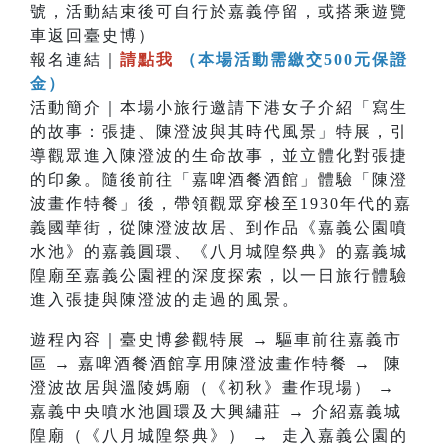
號，活動結束後可自行於嘉義停留，或搭乘遊覽
車返回臺史博）
報名連結｜
請點我
（本場活動需繳交500元保證
金）
活動簡介｜本場小旅行邀請下港女子介紹「寫生
的故事：張捷、陳澄波與其時代風景」特展，引
導觀眾進入陳澄波的生命故事，並立體化對張捷
的印象。隨後前往「嘉啤酒餐酒館」體驗「陳澄
波畫作特餐」後，帶領觀眾穿梭至1930年代的嘉
義國華街，從陳澄波故居、到作品《嘉義公園噴
水池》的嘉義圓環、《八月城隍祭典》的嘉義城
隍廟至嘉義公園裡的深度探索，以一日旅行體驗
進入張捷與陳澄波的走過的風景。
遊程內容｜臺史博參觀特展 → 驅車前往嘉義市
區 → 嘉啤酒餐酒館享用陳澄波畫作特餐 → 陳
澄波故居與溫陵媽廟（《初秋》畫作現場） →
嘉義中央噴水池圓環及大興繡莊 → 介紹嘉義城
隍廟（《八月城隍祭典》） → 走入嘉義公園的