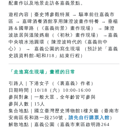
配畫作以及地景走訪各嘉義景點。
遊程內容｜臺史博參觀特展 → 驅車前往嘉義市
區 → 嘉啤酒餐酒館享用陳澄波畫作特餐 → 垂楊
路＆國華路（《嘉義街景》畫作現場） → 陳澄
波故居與溫陵媽廟（《初秋》畫作現場） →嘉義
中央噴水池圓環（ 陳澄波時代的《嘉義街中
心》） → 嘉義公園的寫生現場 （預計於「嘉義
史蹟資料館-昭和J18」結束行程）
「走進寫生現場」畫裡的日常
引路人｜下港女子（《裏嘉義》作者）
日期時間｜10/18（六）10:00-16:00
參與對象｜一般大眾，全年齡皆可參與
參與人數｜15人
集合地點｜國立臺灣歷史博物館1樓大廳（臺南市
安南區長和路一段250號，
請先自行購票入館
）
解散地點｜嘉義公園（嘉義市東區啟明路264