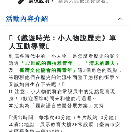
票價說明 :
購票入館後免費觀看。
活動內容介紹
《戲遊時光：小人物說歷史》單
人互動導覽
到底各時代中的「小人物」是怎麼看歷史的呢？
透過
「17世紀的西拉雅青年」
、
「清末的農夫」
及
「臺灣文化協會的新青年」
這3個角色的觀點，
來聊聊他們在歷史的洪流中面臨了怎樣的衝擊？
又該如何生存下去呢？
❗❗ 注意：小人物們將在常設展中的定點驚喜現
身！歡迎看準時間來和他們巧遇喔～
本活動為「國家語言整體發展方案」支持
演出時間：每場次40分鐘（各片段約10分鐘）
⛳演出地點：展示教育大樓2F常設展（臺南市安
南區長和路一段250號）