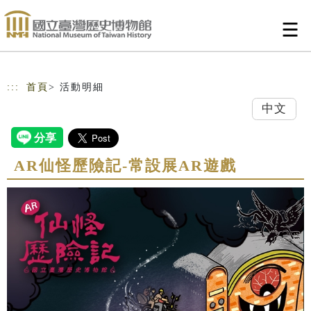
跳到主要內容
網站導覽
:::
首頁
> 活動明細
中文
AR仙怪歷險記-常設展AR遊戲